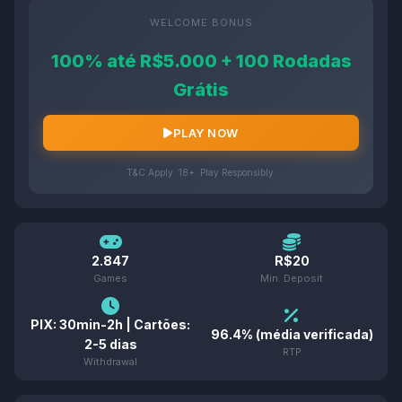
WELCOME BONUS
100% até R$5.000 + 100 Rodadas
Grátis
PLAY NOW
T&C Apply. 18+. Play Responsibly.
2.847
R$20
Games
Min. Deposit
PIX: 30min-2h | Cartões:
96.4% (média verificada)
2-5 dias
RTP
Withdrawal