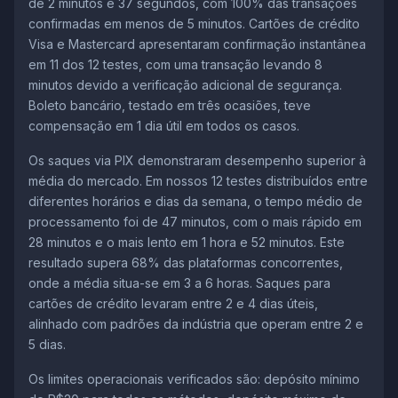
de 2 minutos e 37 segundos, com 100% das transações
confirmadas em menos de 5 minutos. Cartões de crédito
Visa e Mastercard apresentaram confirmação instantânea
em 11 dos 12 testes, com uma transação levando 8
minutos devido a verificação adicional de segurança.
Boleto bancário, testado em três ocasiões, teve
compensação em 1 dia útil em todos os casos.
Os saques via PIX demonstraram desempenho superior à
média do mercado. Em nossos 12 testes distribuídos entre
diferentes horários e dias da semana, o tempo médio de
processamento foi de 47 minutos, com o mais rápido em
28 minutos e o mais lento em 1 hora e 52 minutos. Este
resultado supera 68% das plataformas concorrentes,
onde a média situa-se em 3 a 6 horas. Saques para
cartões de crédito levaram entre 2 e 4 dias úteis,
alinhado com padrões da indústria que operam entre 2 e
5 dias.
Os limites operacionais verificados são: depósito mínimo