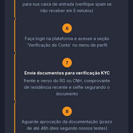
para sua caixa de entrada (verifique spam se
não receber em 5 minutos)
6
Faça login na plataforma e acesse a seção
'Verificação de Conta' no menu de perfil
7
Envie documentos para verificação KYC
frente e verso do RG ou CNH, comprovante
de residência recente e selfie segurando o
documento
8
Aguarde aprovação da documentação (prazo
de até 48h úteis segundo nossos testes)