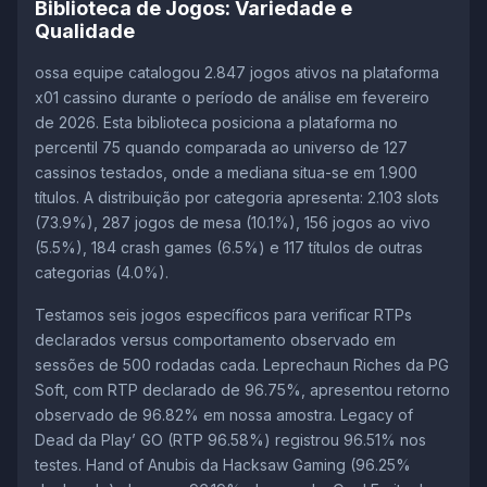
Biblioteca de Jogos: Variedade e
Qualidade
ossa equipe catalogou 2.847 jogos ativos na plataforma
x01 cassino durante o período de análise em fevereiro
de 2026. Esta biblioteca posiciona a plataforma no
percentil 75 quando comparada ao universo de 127
cassinos testados, onde a mediana situa-se em 1.900
títulos. A distribuição por categoria apresenta: 2.103 slots
(73.9%), 287 jogos de mesa (10.1%), 156 jogos ao vivo
(5.5%), 184 crash games (6.5%) e 117 títulos de outras
categorias (4.0%).
Testamos seis jogos específicos para verificar RTPs
declarados versus comportamento observado em
sessões de 500 rodadas cada. Leprechaun Riches da PG
Soft, com RTP declarado de 96.75%, apresentou retorno
observado de 96.82% em nossa amostra. Legacy of
Dead da Play’ GO (RTP 96.58%) registrou 96.51% nos
testes. Hand of Anubis da Hacksaw Gaming (96.25%