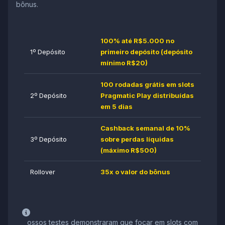
bônus.
100% até R$5.000 no
1º Depósito
primeiro depósito (depósito
mínimo R$20)
100 rodadas grátis em slots
2º Depósito
Pragmatic Play distribuídas
em 5 dias
Cashback semanal de 10%
3º Depósito
sobre perdas líquidas
(máximo R$500)
Rollover
35x o valor do bônus
ossos testes demonstraram que focar em slots com