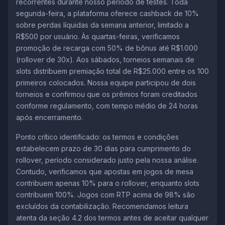
recorrentes durante nosso período de testes. Toda
segunda-feira, a plataforma oferece cashback de 10%
sobre perdas líquidas da semana anterior, limitado a
R$500 por usuário. Às quartas-feiras, verificamos
promoção de recarga com 50% de bônus até R$1.000
(rollover de 30x). Aos sábados, torneios semanais de
slots distribuem premiação total de R$25.000 entre os 100
primeiros colocados. Nossa equipe participou de dois
torneios e confirmou que os prêmios foram creditados
conforme regulamento, com tempo médio de 24 horas
após encerramento.
Ponto crítico identificado: os termos e condições
estabelecem prazo de 30 dias para cumprimento do
rollover, período considerado justo pela nossa análise.
Contudo, verificamos que apostas em jogos de mesa
contribuem apenas 10% para o rollover, enquanto slots
contribuem 100%. Jogos com RTP acima de 98% são
excluídos da contabilização. Recomendamos leitura
atenta da seção 4.2 dos termos antes de aceitar qualquer