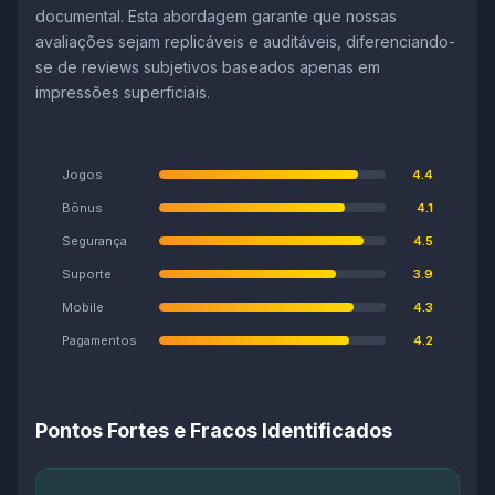
documental. Esta abordagem garante que nossas
avaliações sejam replicáveis e auditáveis, diferenciando-
se de reviews subjetivos baseados apenas em
impressões superficiais.
Jogos
4.4
Bônus
4.1
Segurança
4.5
Suporte
3.9
Mobile
4.3
Pagamentos
4.2
Pontos Fortes e Fracos Identificados