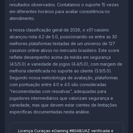
resultados observados. Contatamos o suporte 15 vezes
em diferentes horários para avaliar consistência no
atendimento.
a nossa classificação geral de 2026, o x01 cassino
alcançou nota 4.2 de 5.0, posicionando-se entre as 30
melhores plataformas testadas de um universo de 127
cassinos online ativos no mercado brasileiro. Este score
reflete desempenho acima da média em segurança
(4.5/5.0) e variedade de jogos (4.4/5.0), com margem de
melhoria identificada no suporte ao cliente (3.9/5.0).
Segundo nossa metodologia de avaliação, plataformas
com pontuação entre 4.0 e 4.5 são consideradas
“recomendadas com ressalvas”, adequadas para
jogadores intermediários que valorizam segurança e
variedade, mas que devem estar cientes de limitações
específicas documentadas nesta análise.
Licença Curaçao eGaming #8048/JAZ verificada e