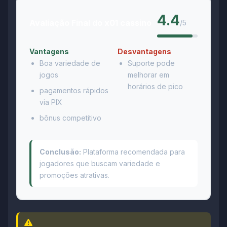
4.4
Avaliação Final do x01 cassino
/5
Vantagens
Desvantagens
Boa variedade de
Suporte pode
jogos
melhorar em
horários de pico
pagamentos rápidos
via PIX
bônus competitivo
Conclusão:
Plataforma recomendada para
jogadores que buscam variedade e
promoções atrativas.