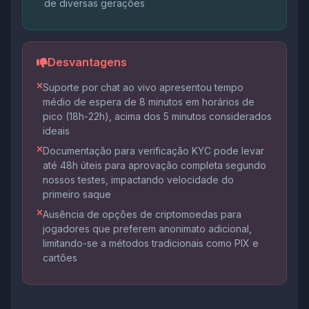
de diversas gerações
Desvantagens
Suporte por chat ao vivo apresentou tempo
médio de espera de 8 minutos em horários de
pico (18h-22h), acima dos 5 minutos considerados
ideais
Documentação para verificação KYC pode levar
até 48h úteis para aprovação completa segundo
nossos testes, impactando velocidade do
primeiro saque
Ausência de opções de criptomoedas para
jogadores que preferem anonimato adicional,
limitando-se a métodos tradicionais como PIX e
cartões