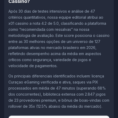
Cassino?
desejo de encerramento. Nossa equipe testou este
nosso período de testes, o maior jackpot disponível era
processo e verificou que a plataforma solicita
de R$8.7 milhões no Mega Moolah. Recomendamos
Após 30 dias de testes intensivos e análise de 47
confirmação por e-mail e processa a exclusão em até
verificar os valores atualizados na seção ‘Jackpots’ do
critérios quantitativos, nossa equipe editorial atribui ao
48 horas. Importante: antes da exclusão, certifique-se
menu principal.
x01 cassino a nota 4.2 de 5.0, classificando a plataforma
de sacar todo o saldo disponível, pois após o
como “recomendada com ressalvas” na nossa
encerramento não será possível recuperar fundos. A
metodologia de avaliação. Este score posiciona o cassino
plataforma também oferece opção de autoexclusão
entre as 30 melhores opções de um universo de 127
temporária (7, 30 ou 90 dias) para quem deseja apenas
uma pausa.
plataformas ativas no mercado brasileiro em 2026,
refletindo desempenho acima da média em aspectos
críticos como segurança, variedade de jogos e
velocidade de pagamentos.
Os principais diferenciais identificados incluem: licença
Curaçao eGaming verificada e ativa, saques via PIX
processados em média de 47 minutos (superando 68%
dos concorrentes), biblioteca extensa com 2.847 jogos
de 23 provedores premium, e bônus de boas-vindas com
rollover de 35x (12.5% abaixo da média do mercado).