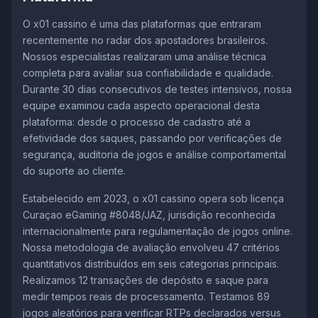
O x01 cassino é uma das plataformas que entraram
recentemente no radar dos apostadores brasileiros.
Nossos especialistas realizaram uma análise técnica
completa para avaliar sua confiabilidade e qualidade.
Durante 30 dias consecutivos de testes intensivos, nossa
equipe examinou cada aspecto operacional desta
plataforma: desde o processo de cadastro até a
efetividade dos saques, passando por verificações de
segurança, auditoria de jogos e análise comportamental
do suporte ao cliente.
Estabelecido em 2023, o x01 cassino opera sob licença
Curaçao eGaming #8048/JAZ, jurisdição reconhecida
internacionalmente para regulamentação de jogos online.
Nossa metodologia de avaliação envolveu 47 critérios
quantitativos distribuídos em seis categorias principais.
Realizamos 12 transações de depósito e saque para
medir tempos reais de processamento. Testamos 89
jogos aleatórios para verificar RTPs declarados versus