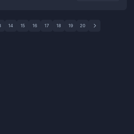
3
14
15
16
17
18
19
20