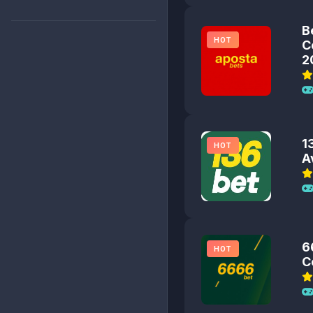
B
HOT
C
2
1
HOT
A
6
HOT
C