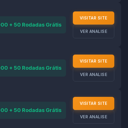
VISITAR SITE
00 + 50 Rodadas Grátis
VER ANALISE
VISITAR SITE
00 + 50 Rodadas Grátis
VER ANALISE
VISITAR SITE
00 + 50 Rodadas Grátis
VER ANALISE