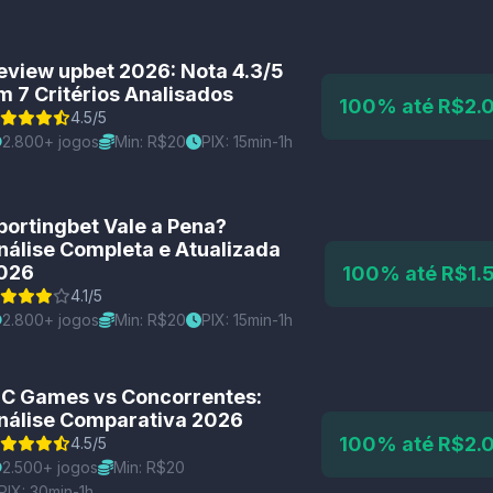
eview upbet 2026: Nota 4.3/5
m 7 Critérios Analisados
100% até R$2.0
4.5/5
2.800+ jogos
Min: R$20
PIX: 15min-1h
portingbet Vale a Pena?
nálise Completa e Atualizada
026
100% até R$1.5
4.1/5
2.800+ jogos
Min: R$20
PIX: 15min-1h
C Games vs Concorrentes:
nálise Comparativa 2026
100% até R$2.0
4.5/5
2.500+ jogos
Min: R$20
PIX: 30min-1h