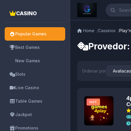
CASINO
Home
Cassinos
Play'
Popular Games
Provedor:
Best Games
New Games
Ordenar por:
Slots
Live Casino
4
Table Games
HOT
C
Jackpot
Promotions