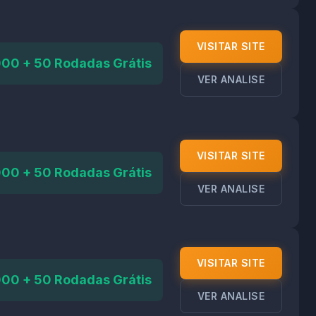
VISITAR SITE
00 + 50 Rodadas Grátis
VER ANALISE
VISITAR SITE
00 + 50 Rodadas Grátis
VER ANALISE
VISITAR SITE
00 + 50 Rodadas Grátis
VER ANALISE