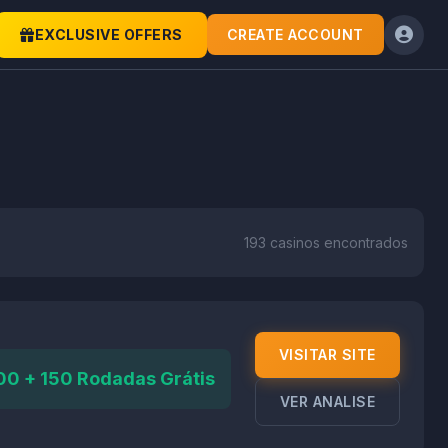
EXCLUSIVE OFFERS
CREATE ACCOUNT
193 casinos encontrados
VISITAR SITE
0 + 150 Rodadas Grátis
VER ANALISE