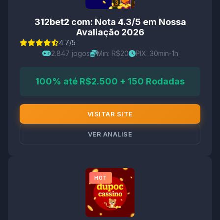
312bet2 com: Nota 4.3/5 em Nossa
Avaliação 2026
4.7/5
2.847 jogos
Min: R$20
PIX: 30min-1h
100% até R$2.500 + 150 Rodadas
VISITAR SITE
VER ANALISE
HOT