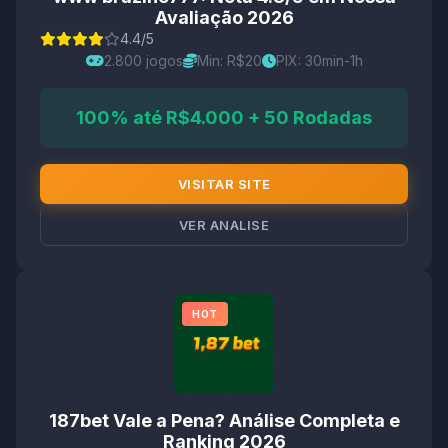
Avaliação 2026
4.4/5
2.800 jogos
Min: R$20
PIX: 30min-1h
100% até R$4.000 + 50 Rodadas
VISITAR SITE
VER ANALISE
HOT
187bet Vale a Pena? Análise Completa e
Ranking 2026