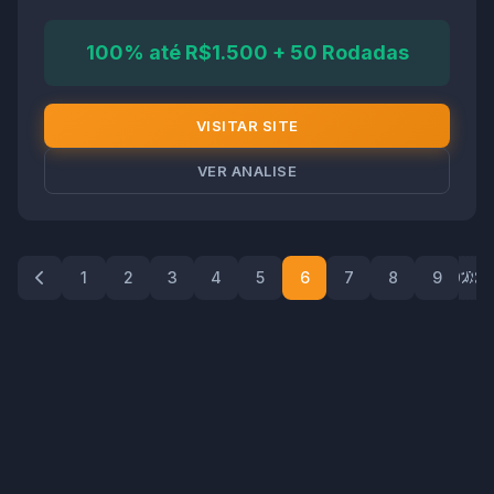
100% até R$1.500 + 50 Rodadas
VISITAR SITE
VER ANALISE
1
2
3
4
5
6
7
8
9
10
12
11
13
14
15
16
17
18
20
19