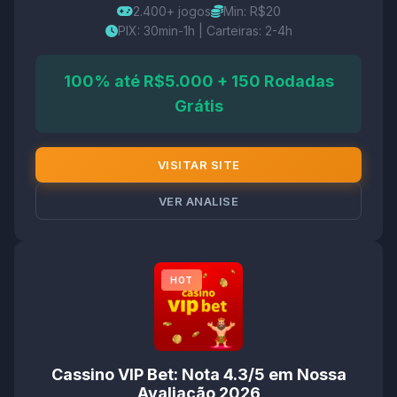
2.400+ jogos
Min: R$20
PIX: 30min-1h | Carteiras: 2-4h
100% até R$5.000 + 150 Rodadas
Grátis
VISITAR SITE
VER ANALISE
HOT
Cassino VIP Bet: Nota 4.3/5 em Nossa
Avaliação 2026