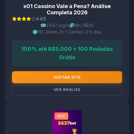
x01 Cassino Vale a Pena? Análise
Completa 2026
4.4/5
2.847 jogos
Min: R$20
PIX: 30min-2h | Cartões: 2-5 dias
100% até R$5.000 + 100 Rodadas
Grátis
VISITAR SITE
VER ANALISE
HOT