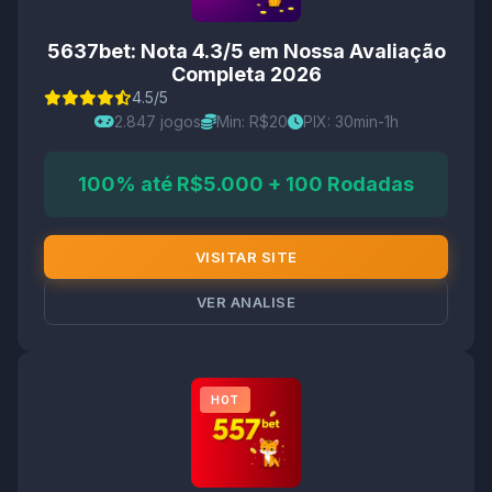
5637bet: Nota 4.3/5 em Nossa Avaliação
Completa 2026
4.5/5
2.847 jogos
Min: R$20
PIX: 30min-1h
100% até R$5.000 + 100 Rodadas
VISITAR SITE
VER ANALISE
HOT