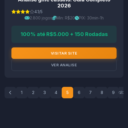
2026
4.1/5
2.800 jogos
Min: R$20
PIX: 30min-1h
100% até R$5.000 + 150 Rodadas
VISITAR SITE
VER ANALISE
1
2
3
4
5
6
7
8
9
10
12
11
13
14
15
16
17
18
20
19