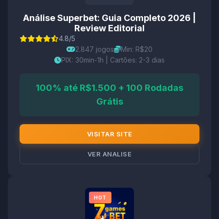
Análise Superbet: Guia Completo 2026 |
Review Editorial
4.8/5
2.847 jogos
Min: R$20
PIX: 30min-1h | Cartões: 2-3 dias
100% até R$1.500 + 100 Rodadas
Grátis
VISITAR SITE
VER ANALISE
HOT