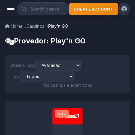
CREATE ACCOUNT
Home
Cassinos
Play'n GO
Provedor: Play'n GO
Ordenar por:
Tipo:
193 casinos encontrados
HOT