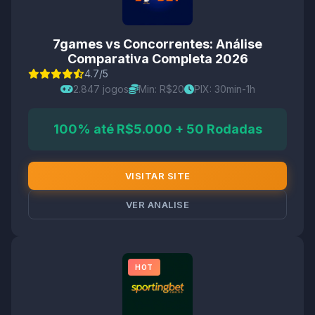
7games vs Concorrentes: Análise
Comparativa Completa 2026
4.7/5
2.847 jogos
Min: R$20
PIX: 30min-1h
100% até R$5.000 + 50 Rodadas
VISITAR SITE
VER ANALISE
HOT