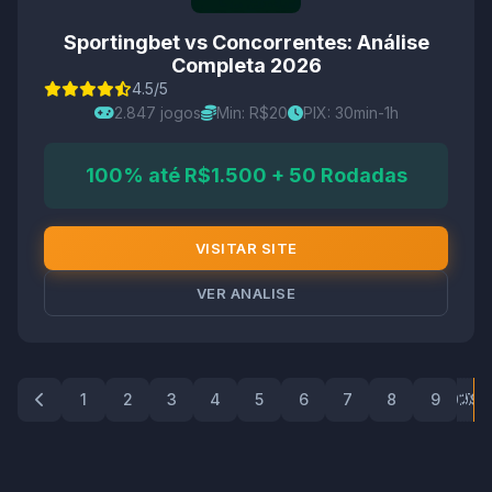
Sportingbet vs Concorrentes: Análise
Completa 2026
4.5/5
2.847 jogos
Min: R$20
PIX: 30min-1h
100% até R$1.500 + 50 Rodadas
VISITAR SITE
VER ANALISE
1
2
3
4
5
6
7
8
9
10
12
11
13
14
15
16
17
18
20
19