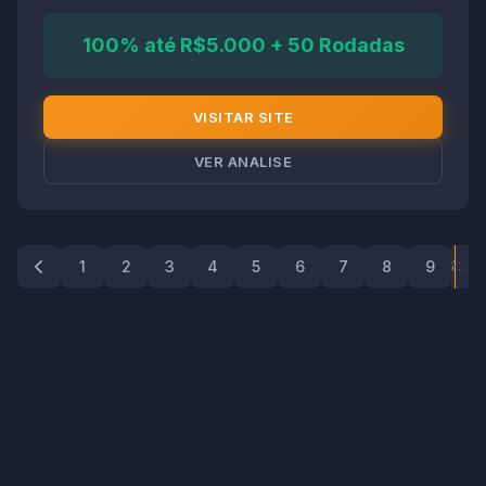
100% até R$5.000 + 50 Rodadas
VISITAR SITE
VER ANALISE
1
2
3
4
5
6
7
8
9
10
12
14
13
20
11
16
15
17
22
24
18
23
19
21
26
25
27
28
29
30
32
34
33
31
36
35
37
38
40
39
42
44
43
41
46
45
47
48
49
50
52
54
53
51
56
55
57
58
59