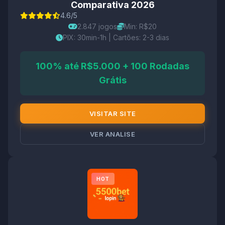
Comparativa 2026
4.6/5
2.847 jogos
Min: R$20
PIX: 30min-1h | Cartões: 2-3 dias
100% até R$5.000 + 100 Rodadas
Grátis
VISITAR SITE
VER ANALISE
HOT