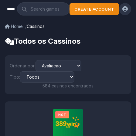
CREATE ACCOUNT
Home
Cassinos
Todos os Cassinos
Ordenar por:
Tipo:
584 casinos encontrados
HOT