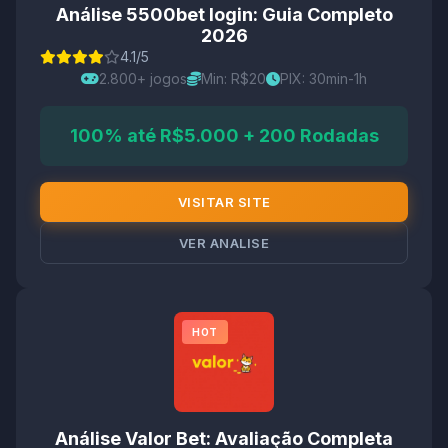
Análise 5500bet login: Guia Completo
2026
4.1/5
2.800+ jogos
Min: R$20
PIX: 30min-1h
100% até R$5.000 + 200 Rodadas
VISITAR SITE
VER ANALISE
HOT
Análise Valor Bet: Avaliação Completa