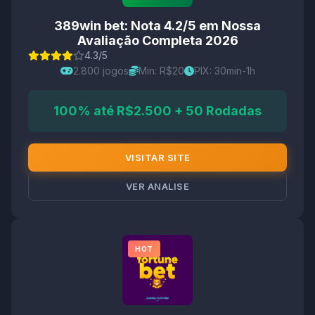
389win bet: Nota 4.2/5 em Nossa
Avaliação Completa 2026
4.3/5
2.800 jogos
Min: R$20
PIX: 30min-1h
100% até R$2.500 + 50 Rodadas
VISITAR SITE
VER ANALISE
HOT