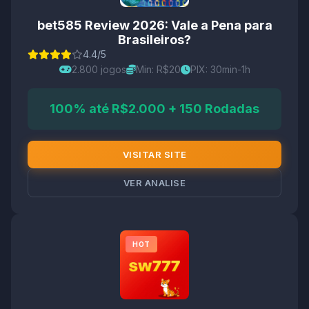
bet585 Review 2026: Vale a Pena para
Brasileiros?
4.4/5
2.800 jogos
Min: R$20
PIX: 30min-1h
100% até R$2.000 + 150 Rodadas
VISITAR SITE
VER ANALISE
HOT