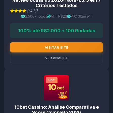
Review 8cassino 2026: Nota 4.3/5 em 7
Critérios Testados
4.2/5
2.500+ jogos
Min: R$20
PIX: 30min-1h
100% até R$2.000 + 100 Rodadas
VISITAR SITE
VER ANALISE
HOT
10bet Cassino: Análise Comparativa e
Score Completo 2026