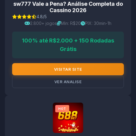
sw777 Vale a Pena? Análise Completa do
Cassino 2026
4.8/5
2.800+ jogos
Min: R$20
PIX: 30min-1h
100% até R$2.000 + 150 Rodadas
Grátis
VISITAR SITE
VER ANALISE
HOT