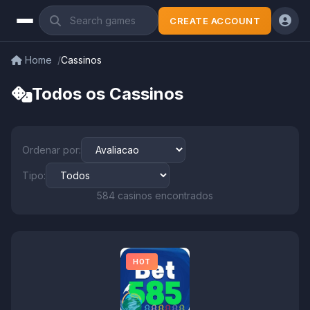
CREATE ACCOUNT
Home
Cassinos
Todos os Cassinos
Ordenar por:
Tipo:
584 casinos encontrados
HOT