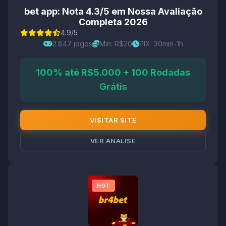
bet app: Nota 4.3/5 em Nossa Avaliação
Completa 2026
4.9/5
2.847 jogos
Min: R$20
PIX: 30min-1h
100% até R$5.000 + 100 Rodadas
Grátis
VISITAR SITE
VER ANALISE
HOT