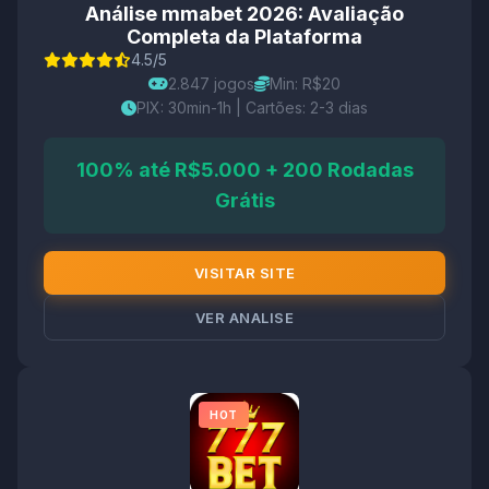
Análise mmabet 2026: Avaliação
Completa da Plataforma
4.5/5
2.847 jogos
Min: R$20
PIX: 30min-1h | Cartões: 2-3 dias
100% até R$5.000 + 200 Rodadas
Grátis
VISITAR SITE
VER ANALISE
HOT