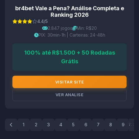
br4bet Vale a Pena? Análise Completa e
Ranking 2026
4.4/5
2.847 jogos
Min: R$20
PIX: 30min-1h | Carteiras: 24-48h
100% até R$1.500 + 50 Rodadas
Grátis
VISITAR SITE
VER ANALISE
1
2
3
4
5
6
7
8
9
10
12
14
13
20
11
16
15
17
22
24
18
23
19
21
26
25
27
28
29
30
32
34
33
31
36
35
37
38
40
39
42
44
43
41
46
45
47
48
49
50
52
54
53
51
56
55
57
58
59