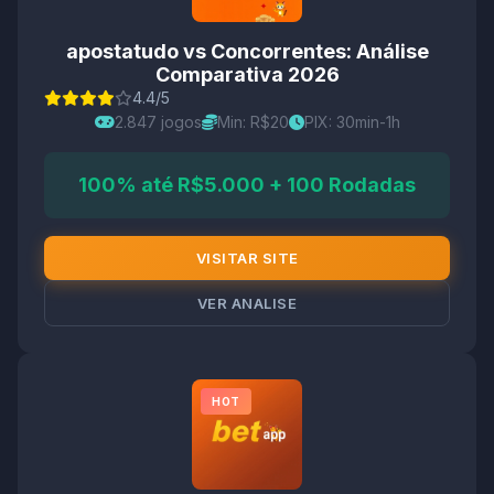
apostatudo vs Concorrentes: Análise
Comparativa 2026
4.4/5
2.847 jogos
Min: R$20
PIX: 30min-1h
100% até R$5.000 + 100 Rodadas
VISITAR SITE
VER ANALISE
HOT