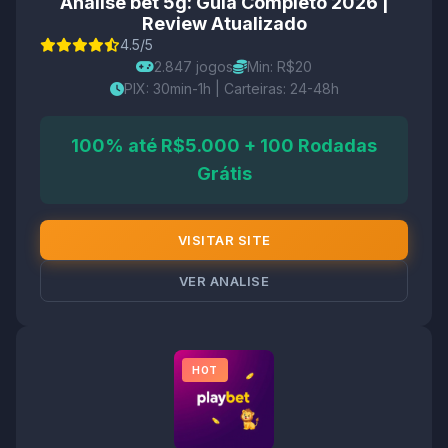
Análise bet 5g: Guia Completo 2026 |
Review Atualizado
4.5/5
2.847 jogos
Min: R$20
PIX: 30min-1h | Carteiras: 24-48h
100% até R$5.000 + 100 Rodadas
Grátis
VISITAR SITE
VER ANALISE
HOT