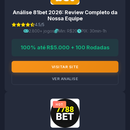
Análise 81bet 2026: Review Completo da
Nossa Equipe
4.5/5
2.800+ jogos
Min: R$20
PIX: 30min-1h
100% até R$5.000 + 100 Rodadas
VISITAR SITE
VER ANALISE
HOT