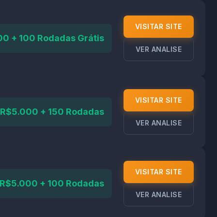
VISITAR SITE
0 + 100 Rodadas Grátis
VER ANALISE
VISITAR SITE
 R$5.000 + 150 Rodadas
VER ANALISE
VISITAR SITE
 R$5.000 + 100 Rodadas
VER ANALISE