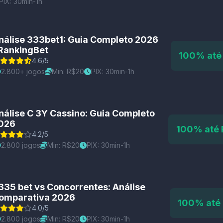
PIX: 30min-1h
nálise 333bet1: Guia Completo 2026
 RankingBet
100% até
4.6/5
2.800+ jogos
Min: R$20
PIX: 30min-1h
nálise C 3Y Cassino: Guia Completo
026
100% até 
4.2/5
2.800 jogos
Min: R$20
PIX: 30min-1h
335 bet vs Concorrentes: Análise
omparativa 2026
100% até
4.0/5
2.800 jogos
Min: R$20
PIX: 30min-1h