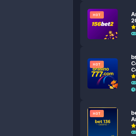
A
HOT
2
b
C
HOT
C
b
HOT
A