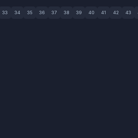
33
34
35
36
37
38
39
40
41
42
43