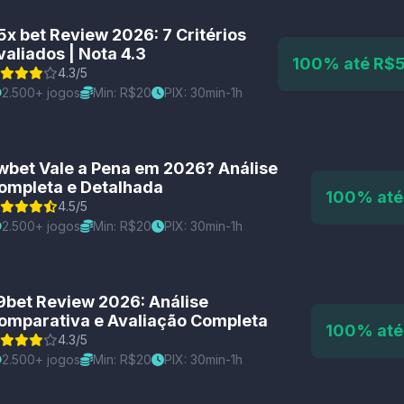
5x bet Review 2026: 7 Critérios
valiados | Nota 4.3
100% até R$5
4.3/5
2.500+ jogos
Min: R$20
PIX: 30min-1h
wbet Vale a Pena em 2026? Análise
ompleta e Detalhada
100% até
4.5/5
2.500+ jogos
Min: R$20
PIX: 30min-1h
9bet Review 2026: Análise
omparativa e Avaliação Completa
100% até
4.3/5
2.500+ jogos
Min: R$20
PIX: 30min-1h