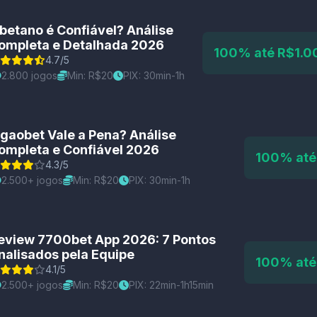
 betano é Confiável? Análise
ompleta e Detalhada 2026
100% até R$1.00
4.7/5
2.800 jogos
Min: R$20
PIX: 30min-1h
ogaobet Vale a Pena? Análise
ompleta e Confiável 2026
100% até
4.3/5
2.500+ jogos
Min: R$20
PIX: 30min-1h
eview 7700bet App 2026: 7 Pontos
nalisados pela Equipe
100% até
4.1/5
2.500+ jogos
Min: R$20
PIX: 22min-1h15min