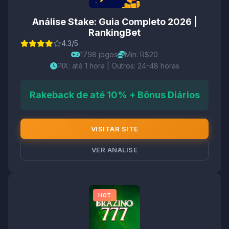
Análise Stake: Guia Completo 2026 |
RankingBet
4.3/5
1798 jogos
Min: R$20
PIX: até 1 hora | Outros: 24-48 horas
Rakeback de até 10% + Bônus Diários
VISITAR SITE
VER ANALISE
HOT