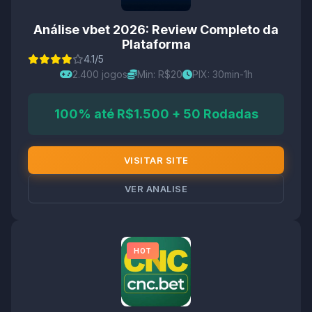
Análise vbet 2026: Review Completo da
Plataforma
4.1/5
2.400 jogos
Min: R$20
PIX: 30min-1h
100% até R$1.500 + 50 Rodadas
VISITAR SITE
VER ANALISE
HOT