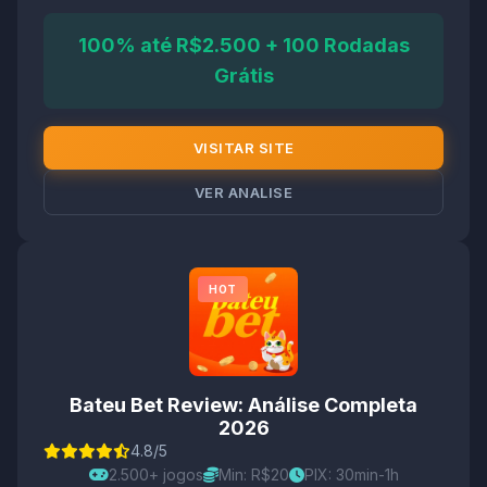
100% até R$2.500 + 100 Rodadas
Grátis
VISITAR SITE
VER ANALISE
HOT
Bateu Bet Review: Análise Completa
2026
4.8/5
2.500+ jogos
Min: R$20
PIX: 30min-1h