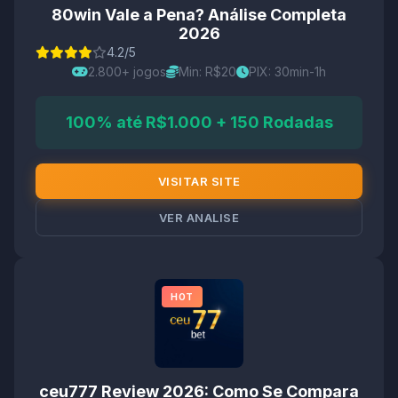
80win Vale a Pena? Análise Completa
2026
4.2/5
2.800+ jogos
Min: R$20
PIX: 30min-1h
100% até R$1.000 + 150 Rodadas
VISITAR SITE
VER ANALISE
HOT
ceu777 Review 2026: Como Se Compara