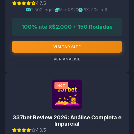
4.7/5
2.800 jogos
Min: R$20
PIX: 30min-1h
100% até R$2.000 + 150 Rodadas
VISITAR SITE
VER ANALISE
HOT
337bet Review 2026: Análise Completa e
Imparcial
4.0/5