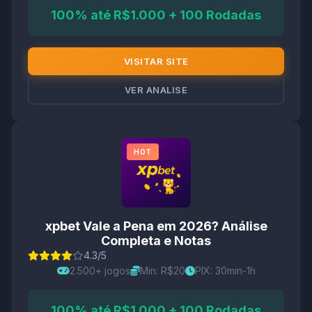
100% até R$1.000 + 100 Rodadas
VISITAR SITE
VER ANALISE
HOT
xpbet Vale a Pena em 2026? Análise
Completa e Notas
4.3/5
2.500+ jogos
Min: R$20
PIX: 30min-1h
100% até R$1.000 + 100 Rodadas