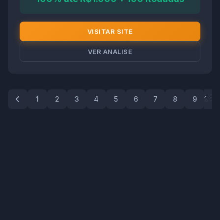
VISITAR SITE
VER ANALISE
1
2
3
4
5
6
7
8
9
10
12
14
13
20
11
16
15
17
22
24
18
23
19
21
26
25
27
28
29
30
32
34
33
31
36
35
37
38
40
39
42
44
43
41
46
45
47
48
49
50
52
54
53
51
56
55
57
58
59