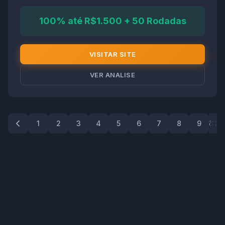
100% até R$1.500 + 50 Rodadas
VISITAR SITE
VER ANALISE
1
2
3
4
5
6
7
8
9
10
12
14
13
20
11
16
15
17
22
24
18
23
19
21
26
25
27
28
29
30
32
34
33
31
36
35
37
38
40
39
42
44
43
41
46
45
47
48
49
50
52
54
53
51
56
55
57
58
59