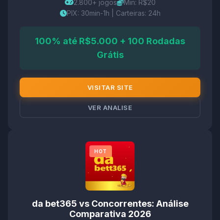
2.800+ jogos
Min: R$20
PIX: 30min-1h | Carteiras: 24h
100% até R$5.000 + 100 Rodadas
Grátis
VISITAR SITE
VER ANALISE
HOT
da bet365 vs Concorrentes: Análise
Comparativa 2026