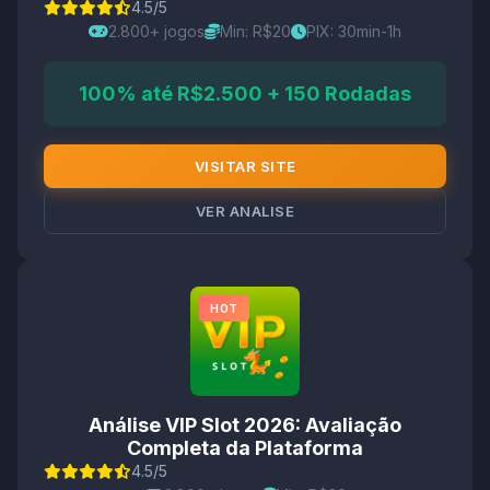
4.5/5
2.800+ jogos
Min: R$20
PIX: 30min-1h
100% até R$2.500 + 150 Rodadas
VISITAR SITE
VER ANALISE
HOT
Análise VIP Slot 2026: Avaliação
Completa da Plataforma
4.5/5