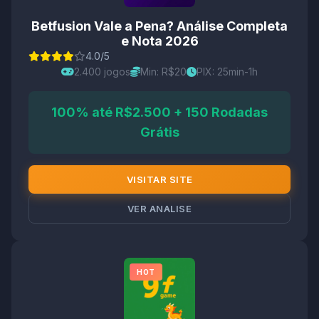
Betfusion Vale a Pena? Análise Completa
e Nota 2026
4.0/5
2.400 jogos
Min: R$20
PIX: 25min-1h
100% até R$2.500 + 150 Rodadas
Grátis
VISITAR SITE
VER ANALISE
HOT