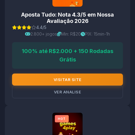
Aposta Tudo: Nota 4.3/5 em Nossa
Avaliação 2026
4.4/5
2.800+ jogos
Min: R$20
PIX: 15min-1h
100% até R$2.000 + 150 Rodadas
Grátis
VISITAR SITE
VER ANALISE
HOT