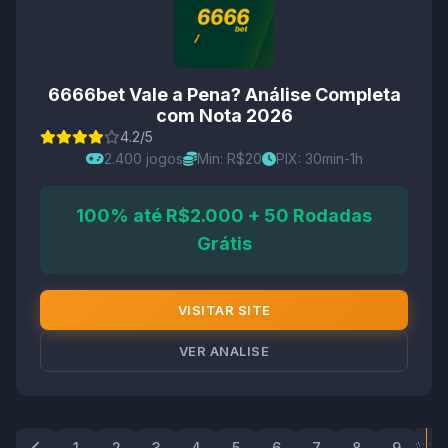
6666bet Vale a Pena? Análise Completa
com Nota 2026
4.2/5
2.400 jogos
Min: R$20
PIX: 30min-1h
100% até R$2.000 + 50 Rodadas
Grátis
VISITAR SITE
VER ANALISE
1
2
3
4
5
6
7
8
9
10
12
14
13
20
11
16
15
17
22
24
18
23
19
21
26
25
27
28
29
30
32
34
33
31
36
35
37
38
40
39
42
44
43
41
46
45
47
48
49
50
52
54
53
51
56
55
57
58
59