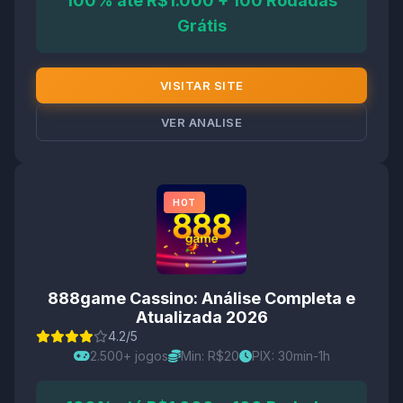
100% até R$1.000 + 100 Rodadas
Grátis
VISITAR SITE
VER ANALISE
HOT
888game Cassino: Análise Completa e
Atualizada 2026
4.2/5
2.500+ jogos
Min: R$20
PIX: 30min-1h