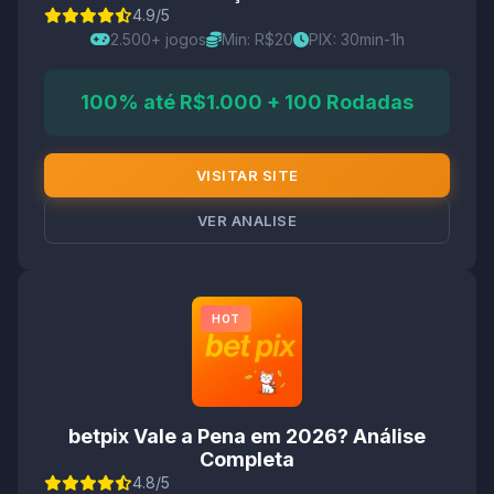
4.9/5
2.500+ jogos
Min: R$20
PIX: 30min-1h
100% até R$1.000 + 100 Rodadas
VISITAR SITE
VER ANALISE
HOT
betpix Vale a Pena em 2026? Análise
Completa
4.8/5