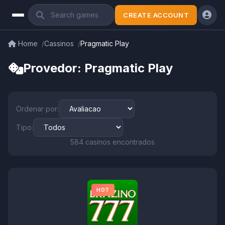
CREATE ACCOUNT
Home
Cassinos
Pragmatic Play
Provedor: Pragmatic Play
Ordenar por:
Tipo:
584 casinos encontrados
HOT