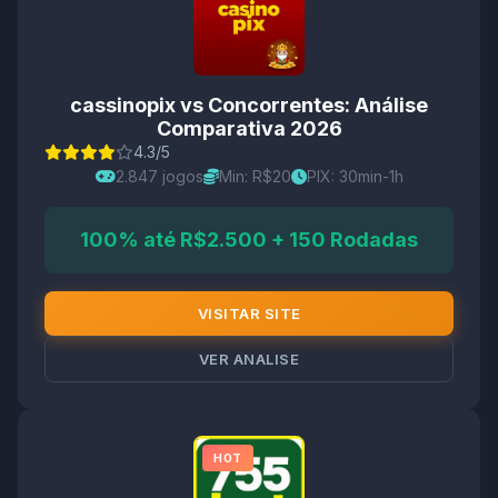
cassinopix vs Concorrentes: Análise
Comparativa 2026
4.3/5
2.847 jogos
Min: R$20
PIX: 30min-1h
100% até R$2.500 + 150 Rodadas
VISITAR SITE
VER ANALISE
HOT