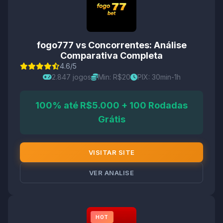
fogo777 vs Concorrentes: Análise
Comparativa Completa
4.6/5
2.847 jogos
Min: R$20
PIX: 30min-1h
100% até R$5.000 + 100 Rodadas
Grátis
VISITAR SITE
VER ANALISE
HOT