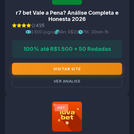
r7 bet Vale a Pena? Análise Completa e
Honesta 2026
4.1/5
2.800 jogos
Min: R$20
PIX: 30min-1h
100% até R$1.500 + 50 Rodadas
VISITAR SITE
VER ANALISE
HOT