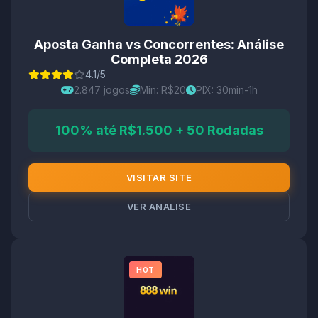
Aposta Ganha vs Concorrentes: Análise
Completa 2026
4.1/5
2.847 jogos
Min: R$20
PIX: 30min-1h
100% até R$1.500 + 50 Rodadas
VISITAR SITE
VER ANALISE
HOT