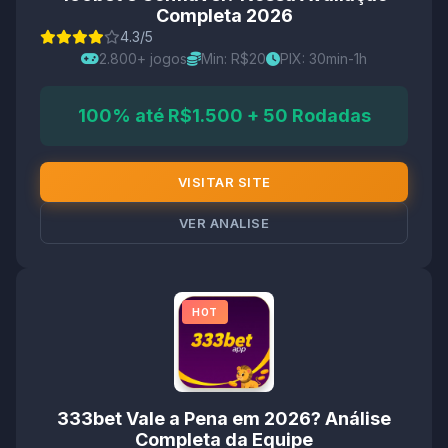
Completa 2026
4.3/5
2.800+ jogos
Min: R$20
PIX: 30min-1h
100% até R$1.500 + 50 Rodadas
VISITAR SITE
VER ANALISE
HOT
333bet Vale a Pena em 2026? Análise
Completa da Equipe