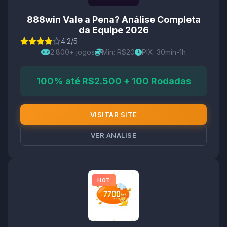
888win Vale a Pena? Análise Completa
da Equipe 2026
4.2/5
2.800+ jogos
Min: R$20
PIX: 30min-1h
100% até R$2.500 + 100 Rodadas
VISITAR SITE
VER ANALISE
HOT