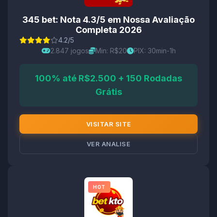
345 bet: Nota 4.3/5 em Nossa Avaliação
Completa 2026
4.2/5
2.847 jogos
Min: R$20
PIX: 30min-1h
100% até R$2.500 + 150 Rodadas
Grátis
VISITAR SITE
VER ANALISE
HOT