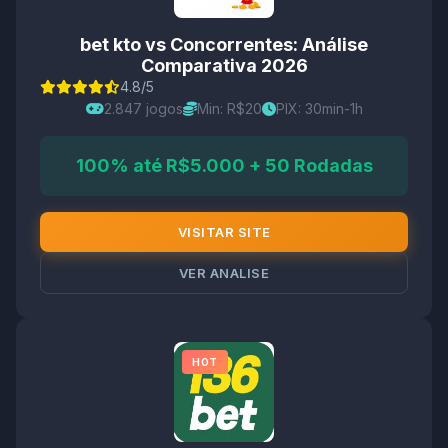
bet kto vs Concorrentes: Análise
Comparativa 2026
4.8/5
2.847 jogos
Min: R$20
PIX: 30min-1h
100% até R$5.000 + 50 Rodadas
VISITAR SITE
VER ANALISE
HOT