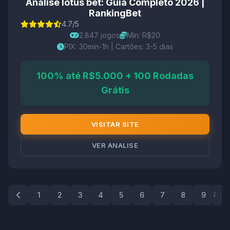
Análise lotus bet: Guia Completo 2026 |
RankingBet
4.7/5
2.847 jogos
Min: R$20
PIX: 30min-1h | Cartões: 3-5 dias
100% até R$5.000 + 100 Rodadas
Grátis
VISITAR SITE
VER ANALISE
1
2
3
4
5
6
7
8
9
10
12
14
13
20
11
16
15
17
22
24
18
23
19
21
26
25
27
28
29
30
32
34
33
31
36
35
37
38
40
39
42
44
43
41
46
45
47
48
49
50
52
54
53
51
56
55
57
58
59