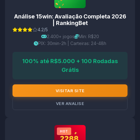
Análise 15win: Avaliação Completa 2026
| RankingBet
4.2/5
2.400+ jogos
Min: R$20
PIX: 30min-2h | Carteiras: 24-48h
100% até R$5.000 + 100 Rodadas
Grátis
VISITAR SITE
VER ANALISE
HOT