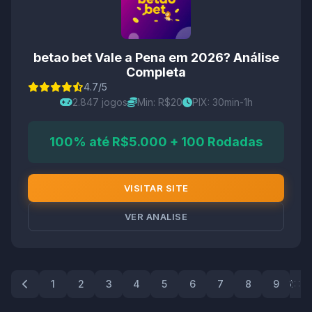
betao bet Vale a Pena em 2026? Análise
Completa
4.7/5
2.847 jogos
Min: R$20
PIX: 30min-1h
100% até R$5.000 + 100 Rodadas
VISITAR SITE
VER ANALISE
1
2
3
4
5
6
7
8
9
10
12
14
13
20
11
16
15
17
22
24
18
23
19
21
26
25
27
28
29
30
32
34
33
31
36
35
37
38
40
39
42
44
43
41
46
45
47
48
49
50
52
54
53
51
56
55
57
58
59