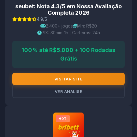
seubet: Nota 4.3/5 em Nossa Avaliação
Completa 2026
4.9/5
2.400+ jogos
Min: R$20
PIX: 30min-1h | Carteiras: 24h
100% até R$5.000 + 100 Rodadas
Grátis
VISITAR SITE
VER ANALISE
HOT