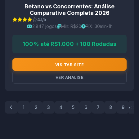
Betano vs Concorrentes: Análise
Comparativa Completa 2026
4.1/5
2.847 jogos
Min: R$20
PIX: 30min-1h
100% até R$1.000 + 100 Rodadas
VISITAR SITE
VER ANALISE
1
2
3
4
5
6
7
8
9
10
12
14
13
20
11
16
15
17
22
24
18
23
19
21
26
25
27
28
29
30
32
34
33
31
36
35
37
38
40
39
42
44
43
41
46
45
47
48
49
50
52
54
53
51
56
55
57
58
59