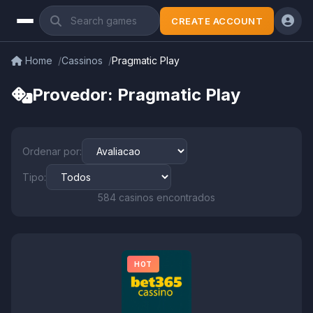
CREATE ACCOUNT
Home
Cassinos
Pragmatic Play
Provedor: Pragmatic Play
Ordenar por:
Tipo:
584 casinos encontrados
HOT