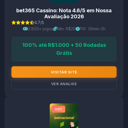
bet365 Cassino: Nota 4.6/5 em Nossa
Avaliação 2026
4.7/5
2.800+ jogos
Min: R$20
PIX: 30min-2h
100% até R$1.000 + 50 Rodadas
Grátis
VISITAR SITE
VER ANALISE
HOT