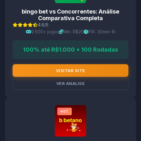
bingo bet vs Concorrentes: Análise
Comparativa Completa
4.6/5
2.500+ jogos
Min: R$20
PIX: 30min-1h
100% até R$1.000 + 100 Rodadas
VISITAR SITE
VER ANALISE
HOT