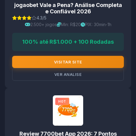
jogaobet Vale a Pena? Análise Completa
e Confiável 2026
4.3/5
2.500+ jogos
Min: R$20
PIX: 30min-1h
100% até R$1.000 + 100 Rodadas
VISITAR SITE
VER ANALISE
HOT
Review 7700bet App 2026: 7 Pontos