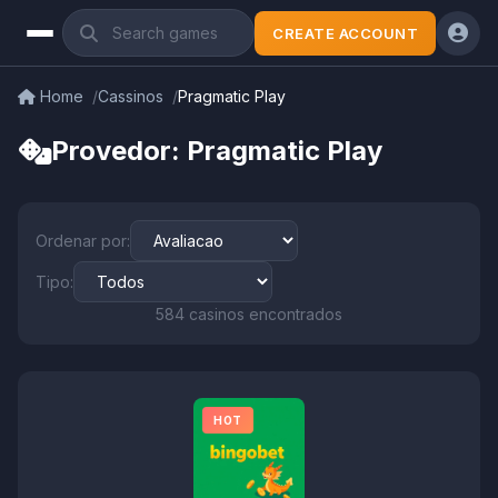
CREATE ACCOUNT
Home
Cassinos
Pragmatic Play
Provedor: Pragmatic Play
Ordenar por:
Tipo:
584 casinos encontrados
HOT