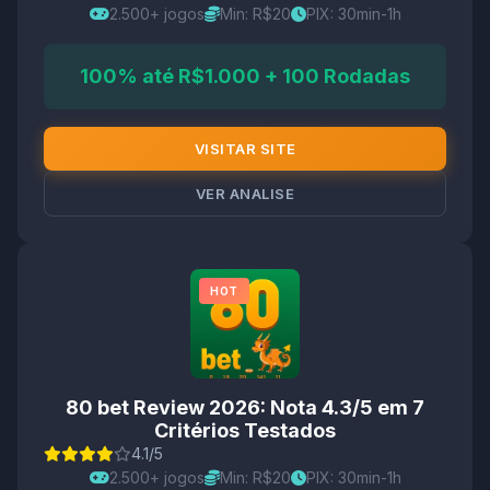
2.500+ jogos
Min: R$20
PIX: 30min-1h
100% até R$1.000 + 100 Rodadas
VISITAR SITE
VER ANALISE
HOT
80 bet Review 2026: Nota 4.3/5 em 7
Critérios Testados
4.1/5
2.500+ jogos
Min: R$20
PIX: 30min-1h