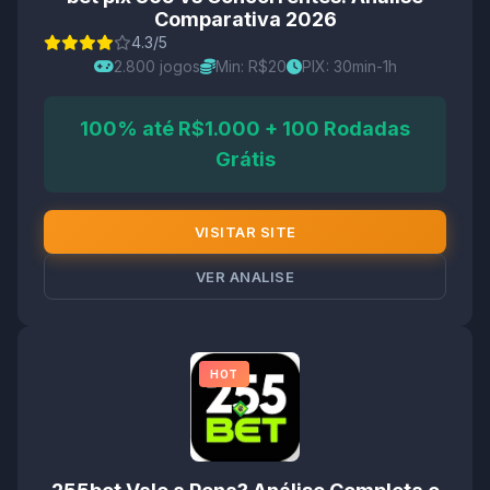
Comparativa 2026
4.3/5
2.800 jogos
Min: R$20
PIX: 30min-1h
100% até R$1.000 + 100 Rodadas
Grátis
VISITAR SITE
VER ANALISE
HOT