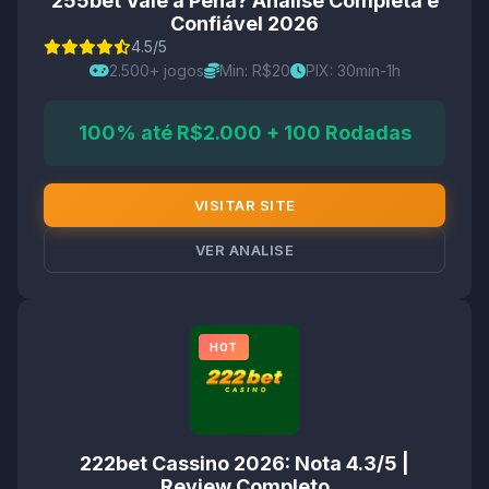
255bet Vale a Pena? Análise Completa e
Confiável 2026
4.5/5
2.500+ jogos
Min: R$20
PIX: 30min-1h
100% até R$2.000 + 100 Rodadas
VISITAR SITE
VER ANALISE
HOT
222bet Cassino 2026: Nota 4.3/5 |
Review Completo