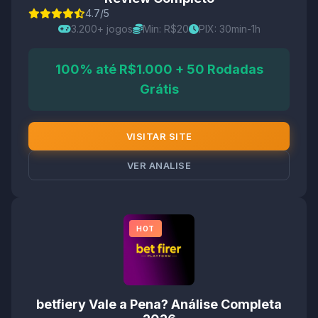
4.7/5
3.200+ jogos
Min: R$20
PIX: 30min-1h
100% até R$1.000 + 50 Rodadas
Grátis
VISITAR SITE
VER ANALISE
HOT
betfiery Vale a Pena? Análise Completa