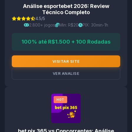
Análise esportebet 2026: Review
Técnico Completo
4.5/5
2.800+ jogos
Min: R$20
PIX: 30min-1h
100% até R$1.500 + 100 Rodadas
VISITAR SITE
VER ANALISE
HOT
bet pix 365 vs Concorrentes: Análise