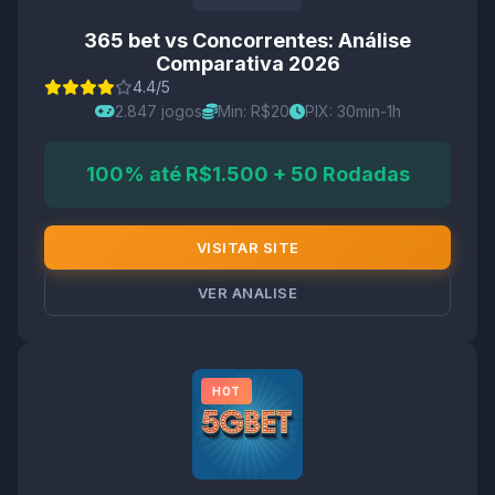
365 bet vs Concorrentes: Análise
Comparativa 2026
4.4/5
2.847 jogos
Min: R$20
PIX: 30min-1h
100% até R$1.500 + 50 Rodadas
VISITAR SITE
VER ANALISE
HOT