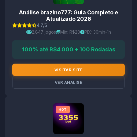
Análise brazino777: Guia Completo e
Atualizado 2026
4.7/5
2.847 jogos
Min: R$20
PIX: 30min-1h
100% até R$4.000 + 100 Rodadas
VISITAR SITE
VER ANALISE
HOT