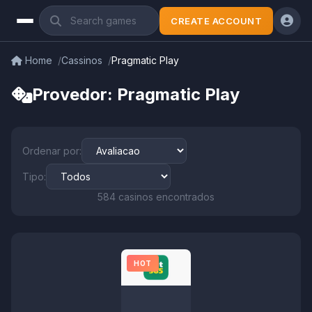
CREATE ACCOUNT
Home
Cassinos
Pragmatic Play
Provedor: Pragmatic Play
Ordenar por:
Tipo:
584 casinos encontrados
HOT