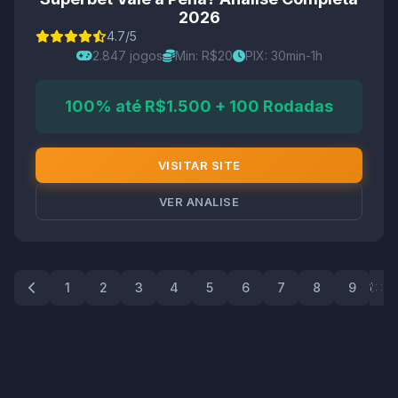
2026
4.7/5
2.847 jogos
Min: R$20
PIX: 30min-1h
100% até R$1.500 + 100 Rodadas
VISITAR SITE
VER ANALISE
1
2
3
4
5
6
7
8
9
10
12
14
13
20
11
16
15
17
22
24
18
23
19
21
26
25
27
28
29
30
32
34
33
31
36
35
37
38
40
39
42
44
43
41
46
45
47
48
49
50
52
54
53
51
56
55
57
58
59