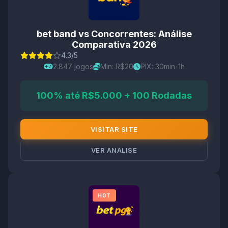
bet band vs Concorrentes: Análise
Comparativa 2026
4.3/5
2.847 jogos
Min: R$20
PIX: 30min-1h
100% até R$5.000 + 100 Rodadas
VISITAR SITE
VER ANALISE
HOT