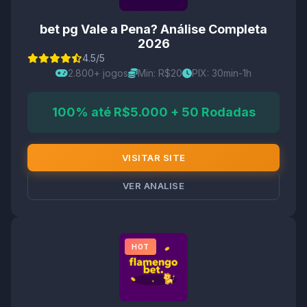
bet pg Vale a Pena? Análise Completa
2026
4.5/5
2.800+ jogos
Min: R$20
PIX: 30min-1h
100% até R$5.000 + 50 Rodadas
VISITAR SITE
VER ANALISE
HOT