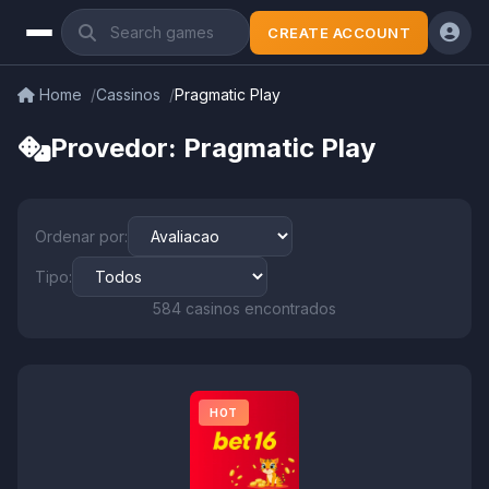
CREATE ACCOUNT
Home
Cassinos
Pragmatic Play
Provedor: Pragmatic Play
Ordenar por:
Tipo:
584 casinos encontrados
HOT