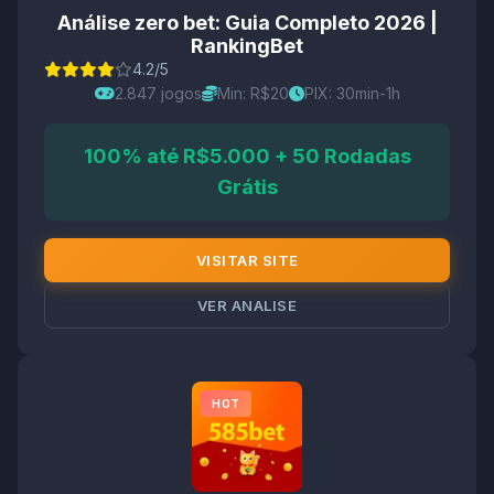
Análise zero bet: Guia Completo 2026 |
RankingBet
4.2/5
2.847 jogos
Min: R$20
PIX: 30min-1h
100% até R$5.000 + 50 Rodadas
Grátis
VISITAR SITE
VER ANALISE
HOT