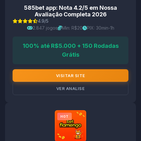
585bet app: Nota 4.2/5 em Nossa
Avaliação Completa 2026
4.9/5
2.847 jogos
Min: R$20
PIX: 30min-1h
100% até R$5.000 + 150 Rodadas
Grátis
VISITAR SITE
VER ANALISE
HOT