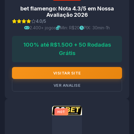
bet flamengo: Nota 4.3/5 em Nossa
Avaliação 2026
4.0/5
2.400+ jogos
Min: R$20
PIX: 30min-1h
100% até R$1.500 + 50 Rodadas
Grátis
VISITAR SITE
VER ANALISE
HOT