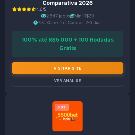
Comparativa 2026
4.6/5
2.847 jogos
Min: R$20
PIX: 30min-1h | Cartões: 2-3 dias
100% até R$5.000 + 100 Rodadas
Grátis
VISITAR SITE
VER ANALISE
HOT