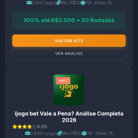
2.847 jogos
Min: R$20
PIX: 30min-1h
100% até R$2.500 + 50 Rodadas
VISITAR SITE
VER ANALISE
HOT
ijogo bet Vale a Pena? Análise Completa
2026
4.3/5
2.800+ jogos
Min: R$20
PIX: 30min-1h