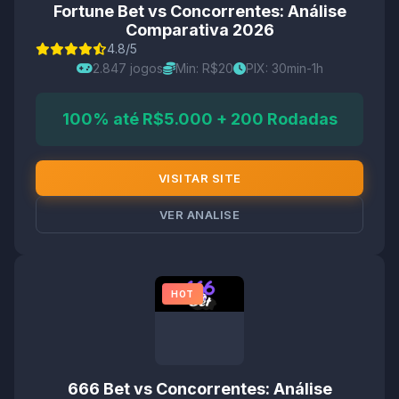
Fortune Bet vs Concorrentes: Análise
Comparativa 2026
4.8/5
2.847 jogos
Min: R$20
PIX: 30min-1h
100% até R$5.000 + 200 Rodadas
VISITAR SITE
VER ANALISE
HOT
666 Bet vs Concorrentes: Análise