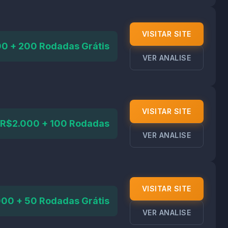
VISITAR SITE
0 + 200 Rodadas Grátis
VER ANALISE
VISITAR SITE
 R$2.000 + 100 Rodadas
VER ANALISE
VISITAR SITE
00 + 50 Rodadas Grátis
VER ANALISE