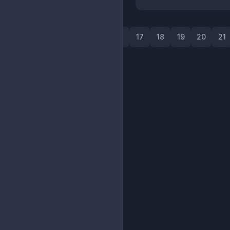
11
12
13
14
15
16
17
18
19
20
21