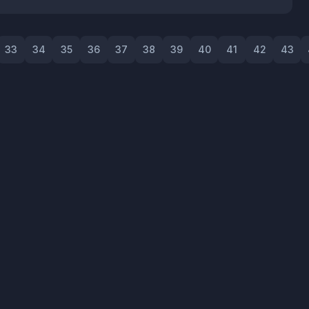
33
34
35
36
37
38
39
40
41
42
43