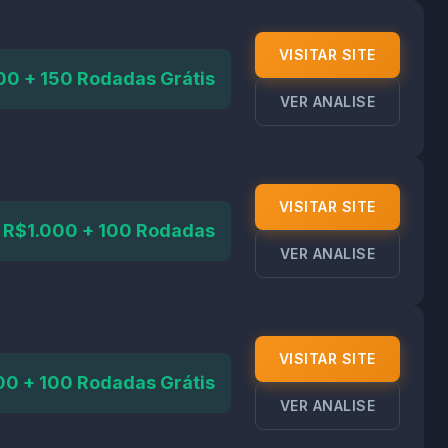
VISITAR SITE
0 + 150 Rodadas Grátis
VER ANALISE
VISITAR SITE
 R$1.000 + 100 Rodadas
VER ANALISE
VISITAR SITE
0 + 100 Rodadas Grátis
VER ANALISE