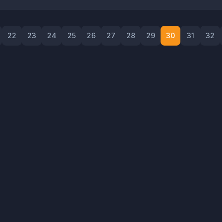
22
23
24
25
26
27
28
29
30
31
32