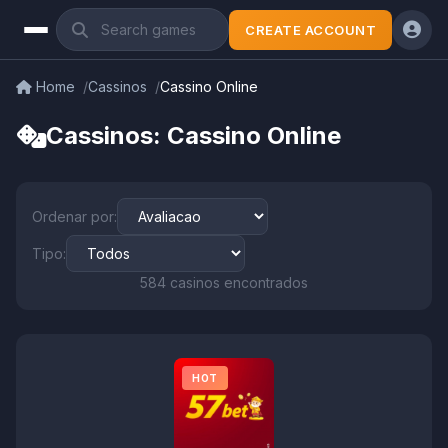
CREATE ACCOUNT
Home
Cassinos
Cassino Online
Cassinos: Cassino Online
Ordenar por:
Tipo:
584 casinos encontrados
HOT