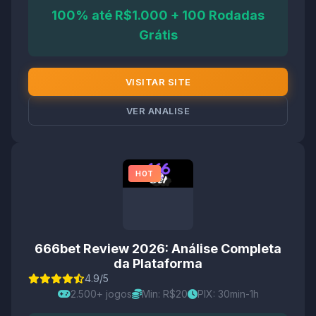
100% até R$1.000 + 100 Rodadas
Grátis
VISITAR SITE
VER ANALISE
HOT
666bet Review 2026: Análise Completa
da Plataforma
4.9/5
2.500+ jogos
Min: R$20
PIX: 30min-1h