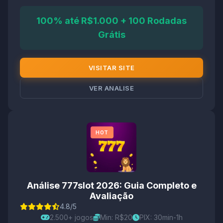
100% até R$1.000 + 100 Rodadas
Grátis
VISITAR SITE
VER ANALISE
HOT
Análise 777slot 2026: Guia Completo e
Avaliação
4.8/5
2.500+ jogos
Min: R$20
PIX: 30min-1h