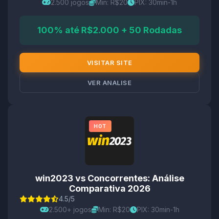
2.500 jogos
Min: R$20
PIX: 30min-1h
100% até R$2.000 + 50 Rodadas
VISITAR SITE
VER ANALISE
HOT
win2023 vs Concorrentes: Análise
Comparativa 2026
4.5/5
2.500+ jogos
Min: R$20
PIX: 30min-1h