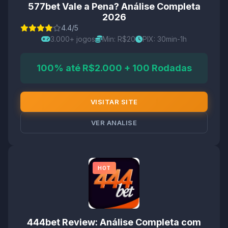
577bet Vale a Pena? Análise Completa
2026
4.4/5
3.000+ jogos
Min: R$20
PIX: 30min-1h
100% até R$2.000 + 100 Rodadas
VISITAR SITE
VER ANALISE
HOT
444bet Review: Análise Completa com