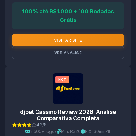
100% até R$1.000 + 100 Rodadas
Grátis
VISITAR SITE
VER ANALISE
HOT
djbet Cassino Review 2026: Análise
Comparativa Completa
4.2/5
2.500+ jogos
Min: R$20
PIX: 30min-1h