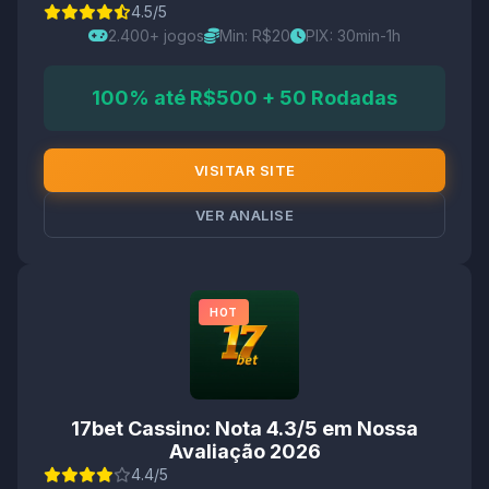
4.5/5
2.400+ jogos
Min: R$20
PIX: 30min-1h
100% até R$500 + 50 Rodadas
VISITAR SITE
VER ANALISE
HOT
17bet Cassino: Nota 4.3/5 em Nossa
Avaliação 2026
4.4/5