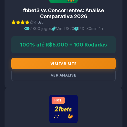
fbbet3 vs Concorrentes: Análise
Comparativa 2026
4.0/5
2.800 jogos
Min: R$20
PIX: 30min-1h
100% até R$5.000 + 100 Rodadas
VISITAR SITE
VER ANALISE
HOT