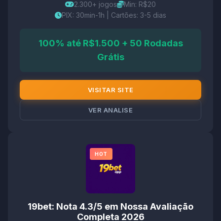
2.300+ jogos
Min: R$20
PIX: 30min-1h | Cartões: 3-5 dias
100% até R$1.500 + 50 Rodadas
Grátis
VISITAR SITE
VER ANALISE
HOT
19bet: Nota 4.3/5 em Nossa Avaliação
Completa 2026