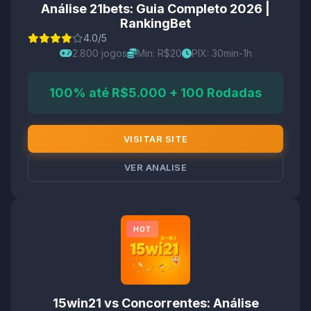
Análise 21bets: Guia Completo 2026 |
RankingBet
4.0/5
2.800 jogos
Min: R$20
PIX: 30min-1h
100% até R$5.000 + 100 Rodadas
VISITAR SITE
VER ANALISE
HOT
15win21 vs Concorrentes: Análise