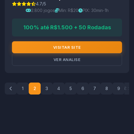
4.7/5
2.800 jogos
Min: R$20
PIX: 30min-1h
100% até R$1.500 + 50 Rodadas
VISITAR SITE
VER ANALISE
1
2
3
4
5
6
7
8
9
10
12
14
13
20
11
16
15
17
22
24
18
23
19
21
26
25
27
28
29
30
32
34
33
31
36
35
37
38
40
39
42
44
43
41
46
45
47
48
49
50
52
54
53
51
56
55
57
58
59