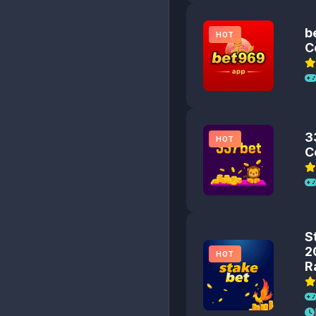
b
HOT
C
3
HOT
C
S
2
HOT
R