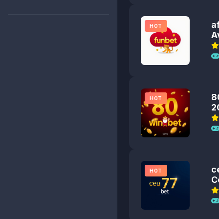
a
HOT
A
8
HOT
2
c
HOT
C