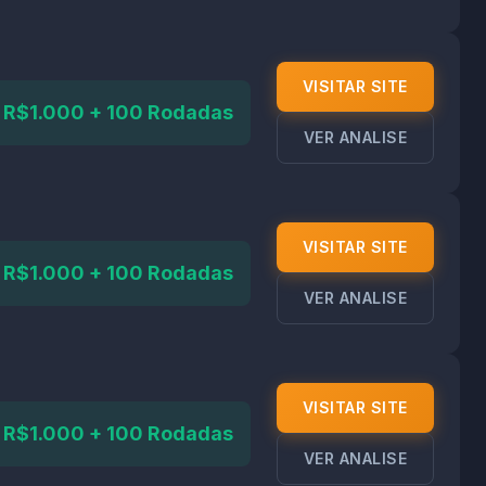
VISITAR SITE
 R$1.000 + 100 Rodadas
VER ANALISE
VISITAR SITE
 R$1.000 + 100 Rodadas
VER ANALISE
VISITAR SITE
 R$1.000 + 100 Rodadas
VER ANALISE