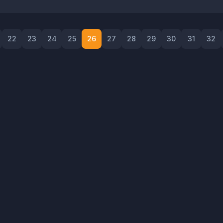
22
23
24
25
26
27
28
29
30
31
32