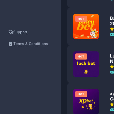
B
HOT
2
Support
Terms & Conditions
L
HOT
N
x
HOT
C