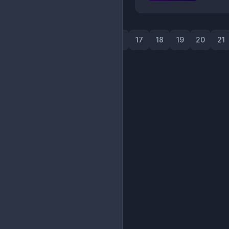
11
12
13
14
15
16
17
18
19
20
21