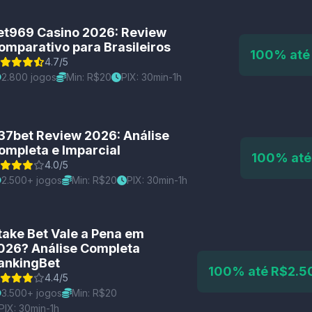
et969 Casino 2026: Review
omparativo para Brasileiros
100% até
4.7/5
2.800 jogos
Min: R$20
PIX: 30min-1h
37bet Review 2026: Análise
ompleta e Imparcial
100% até
4.0/5
2.500+ jogos
Min: R$20
PIX: 30min-1h
take Bet Vale a Pena em
026? Análise Completa
ankingBet
100% até R$2.50
4.4/5
3.500+ jogos
Min: R$20
PIX: 30min-1h