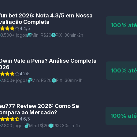
fun bet 2026: Nota 4.3/5 em Nossa
valiação Completa
100% até
4.4/5
3.500+ jogos
Min: R$20
PIX: 30min-2h
0win Vale a Pena? Análise Completa
026
100% até
4.2/5
2.800+ jogos
Min: R$20
PIX: 30min-1h
eu777 Review 2026: Como Se
ompara ao Mercado?
100% até
4.6/5
2.800 jogos
Min: R$20
PIX: 30min-1h