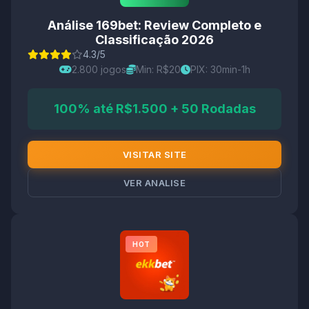
Análise 169bet: Review Completo e
Classificação 2026
4.3/5
2.800 jogos
Min: R$20
PIX: 30min-1h
100% até R$1.500 + 50 Rodadas
VISITAR SITE
VER ANALISE
HOT