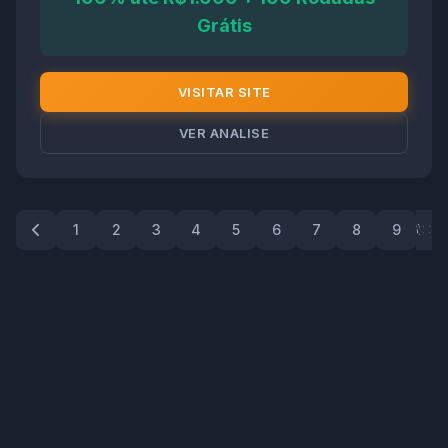
Grátis
VISITAR SITE
VER ANALISE
1
2
3
4
5
6
7
8
9
10
12
14
13
20
11
16
15
17
22
24
18
23
19
21
26
25
27
28
29
30
32
34
33
31
36
35
37
38
40
39
42
44
43
41
46
45
47
48
49
50
52
54
53
51
56
55
57
58
59