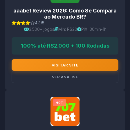
aaabet Review 2026: Como Se Compara
ao Mercado BR?
4.3/5
3.500+ jogos
Min: R$20
PIX: 30min-1h
100% até R$2.000 + 100 Rodadas
VISITAR SITE
VER ANALISE
HOT