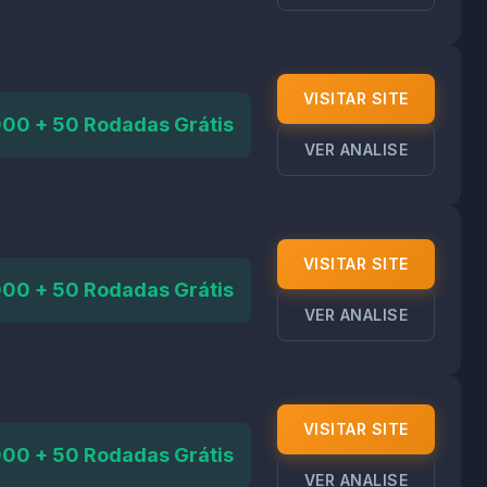
VISITAR SITE
00 + 50 Rodadas Grátis
VER ANALISE
VISITAR SITE
00 + 50 Rodadas Grátis
VER ANALISE
VISITAR SITE
00 + 50 Rodadas Grátis
VER ANALISE