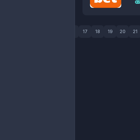
11
12
13
14
15
16
17
18
19
20
21