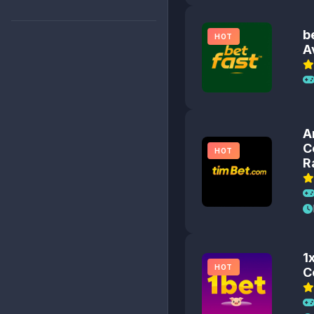
b
HOT
A
A
C
HOT
R
1
HOT
C