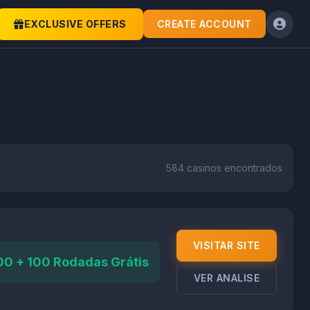
EXCLUSIVE OFFERS
CREATE ACCOUNT
584 casinos encontrados
VISITAR SITE
0 + 100 Rodadas Grátis
VER ANALISE