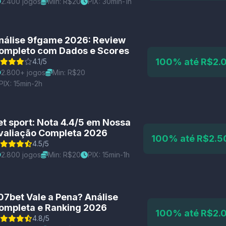
2.400 jogos
Min: R$20
PIX: 30min-1h
nálise 9fgame 2026: Review
ompleto com Dados e Scores
100% até R$2.0
4.1/5
2.800+ jogos
Min: R$20
PIX: 15min-2h
et sport: Nota 4.4/5 em Nossa
valiação Completa 2026
100% até R$2.50
4.5/5
2.800 jogos
Min: R$20
PIX: 15min-1h
07bet Vale a Pena? Análise
ompleta e Ranking 2026
100% até R$2.0
4.8/5