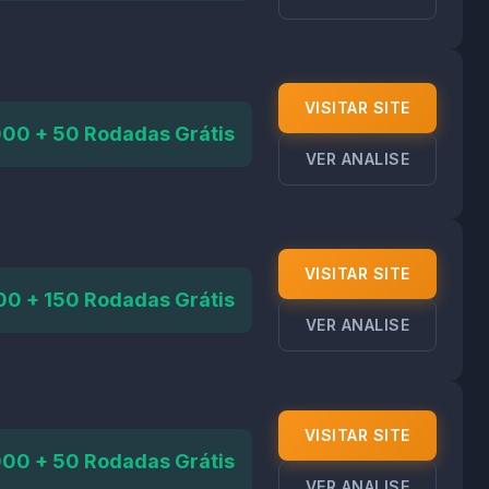
VISITAR SITE
00 + 50 Rodadas Grátis
VER ANALISE
VISITAR SITE
0 + 150 Rodadas Grátis
VER ANALISE
VISITAR SITE
00 + 50 Rodadas Grátis
VER ANALISE