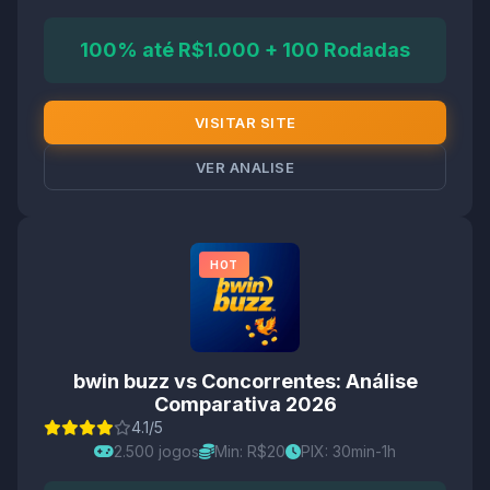
100% até R$1.000 + 100 Rodadas
VISITAR SITE
VER ANALISE
HOT
bwin buzz vs Concorrentes: Análise
Comparativa 2026
4.1/5
2.500 jogos
Min: R$20
PIX: 30min-1h