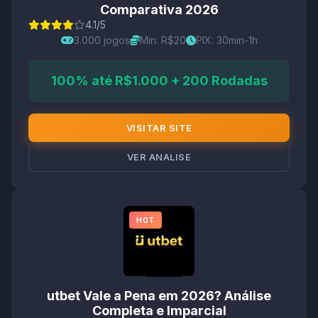
Comparativa 2026
4.1/5
3.000 jogos
Min: R$20
PIX: 30min-1h
100% até R$1.000 + 200 Rodadas
VISITAR SITE
VER ANALISE
HOT
utbet Vale a Pena em 2026? Análise
Completa e Imparcial