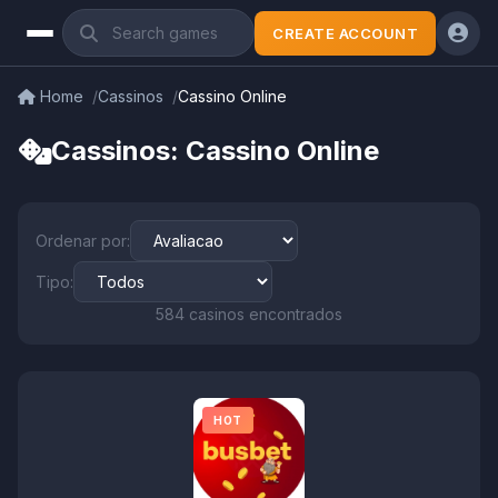
CREATE ACCOUNT
Home
Cassinos
Cassino Online
Cassinos: Cassino Online
Ordenar por:
Tipo:
584 casinos encontrados
HOT