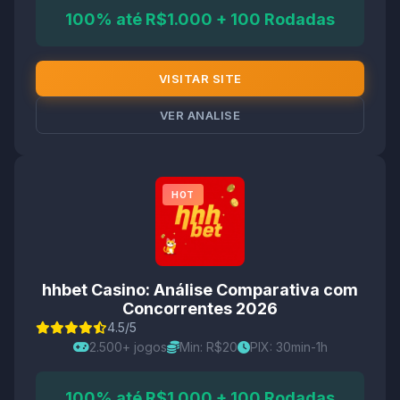
100% até R$1.000 + 100 Rodadas
VISITAR SITE
VER ANALISE
HOT
hhbet Casino: Análise Comparativa com
Concorrentes 2026
4.5/5
2.500+ jogos
Min: R$20
PIX: 30min-1h
100% até R$1.000 + 100 Rodadas