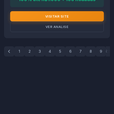
VISITAR SITE
VER ANALISE
1
2
3
4
5
6
7
8
9
10
12
14
13
20
11
16
15
17
22
24
18
23
19
21
26
25
27
28
29
30
32
34
33
31
36
35
37
38
40
39
42
44
43
41
46
45
47
48
49
50
52
54
53
51
56
55
57
58
59