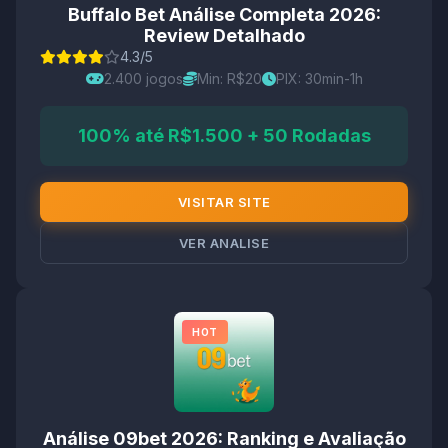
Buffalo Bet Análise Completa 2026:
Review Detalhado
4.3/5
2.400 jogos
Min: R$20
PIX: 30min-1h
100% até R$1.500 + 50 Rodadas
VISITAR SITE
VER ANALISE
HOT
Análise 09bet 2026: Ranking e Avaliação