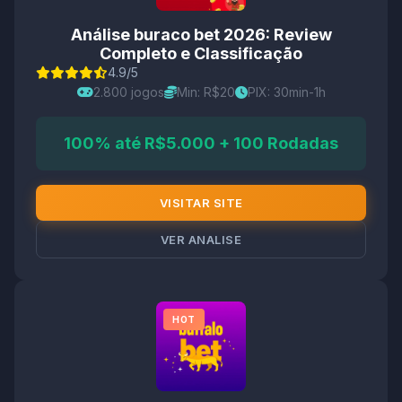
Análise buraco bet 2026: Review
Completo e Classificação
4.9/5
2.800 jogos
Min: R$20
PIX: 30min-1h
100% até R$5.000 + 100 Rodadas
VISITAR SITE
VER ANALISE
HOT