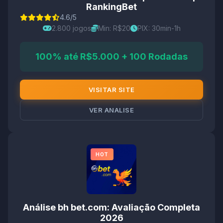
RankingBet
4.6/5
2.800 jogos
Min: R$20
PIX: 30min-1h
100% até R$5.000 + 100 Rodadas
VISITAR SITE
VER ANALISE
HOT
Análise bh bet.com: Avaliação Completa
2026