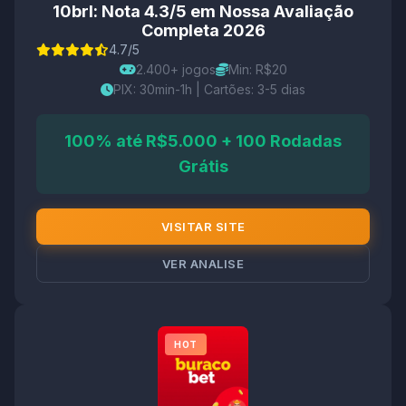
10brl: Nota 4.3/5 em Nossa Avaliação
Completa 2026
4.7/5
2.400+ jogos
Min: R$20
PIX: 30min-1h | Cartões: 3-5 dias
100% até R$5.000 + 100 Rodadas
Grátis
VISITAR SITE
VER ANALISE
HOT