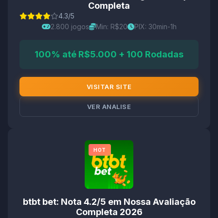
Completa
4.3/5
2.800 jogos
Min: R$20
PIX: 30min-1h
100% até R$5.000 + 100 Rodadas
VISITAR SITE
VER ANALISE
HOT
btbt bet: Nota 4.2/5 em Nossa Avaliação
Completa 2026