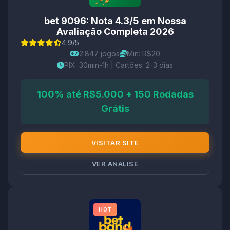
bet 9096: Nota 4.3/5 em Nossa
Avaliação Completa 2026
4.9/5
2.847 jogos
Min: R$20
PIX: 30min-1h | Cartões: 2-3 dias
100% até R$5.000 + 150 Rodadas
Grátis
VISITAR SITE
VER ANALISE
HOT