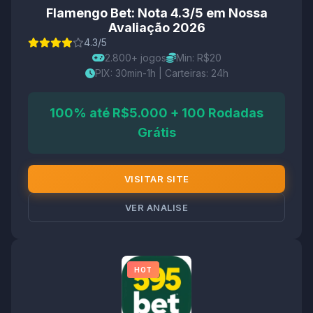
Flamengo Bet: Nota 4.3/5 em Nossa
Avaliação 2026
4.3/5
2.800+ jogos
Min: R$20
PIX: 30min-1h | Carteiras: 24h
100% até R$5.000 + 100 Rodadas
Grátis
VISITAR SITE
VER ANALISE
HOT