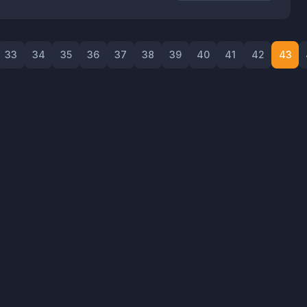
33
34
35
36
37
38
39
40
41
42
43