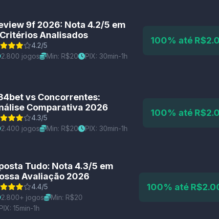
eview 9f 2026: Nota 4.2/5 em
 Critérios Analisados
100% até R$2.0
4.2/5
2.800 jogos
Min: R$20
PIX: 30min-1h
34bet vs Concorrentes:
nálise Comparativa 2026
100% até R$2.0
4.3/5
2.400 jogos
Min: R$20
PIX: 30min-1h
posta Tudo: Nota 4.3/5 em
ossa Avaliação 2026
100% até R$2.00
4.4/5
2.800+ jogos
Min: R$20
PIX: 15min-1h