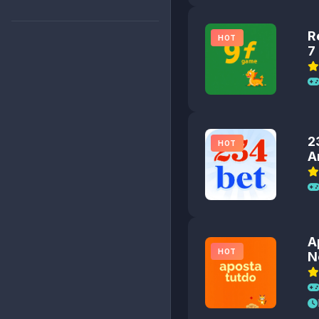
R
HOT
7
2
HOT
A
A
HOT
N