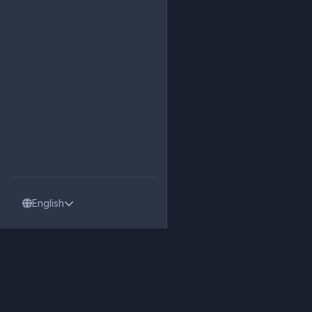
English
ABOUT US
About
Careers