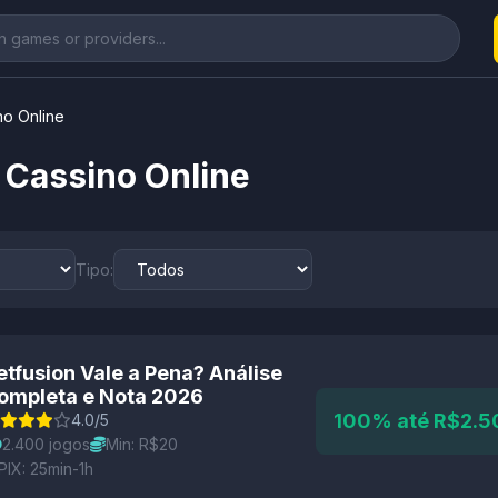
no Online
 Cassino Online
Tipo:
etfusion Vale a Pena? Análise
ompleta e Nota 2026
100% até R$2.50
4.0/5
2.400 jogos
Min: R$20
PIX: 25min-1h