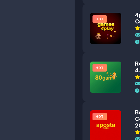
4
HOT
C
R
HOT
4
B
HOT
C
2