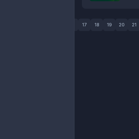
11
12
13
14
15
16
17
18
19
20
21