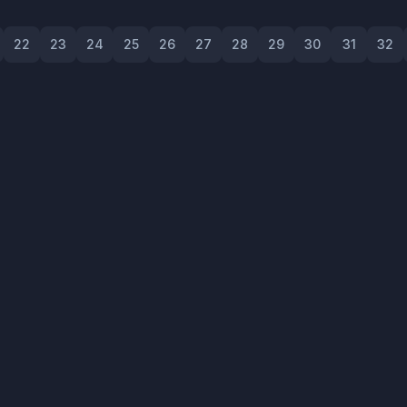
22
23
24
25
26
27
28
29
30
31
32