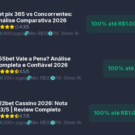
et pix 365 vs Concorrentes:
nálise Comparativa 2026
100% até R$1.00
4.3/5
2.800 jogos
Min: R$20
PIX: 30min-1h
55bet Vale a Pena? Análise
ompleta e Confiável 2026
100% até
4.5/5
2.500+ jogos
Min: R$20
PIX: 30min-1h
22bet Cassino 2026: Nota
.3/5 | Review Completo
100% até R$1.0
4.7/5
3.200+ jogos
Min: R$20
PIX: 30min-1h