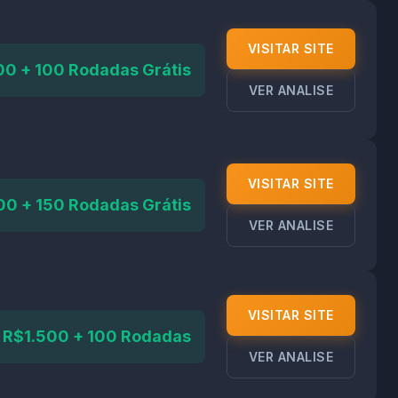
VISITAR SITE
0 + 100 Rodadas Grátis
VER ANALISE
VISITAR SITE
0 + 150 Rodadas Grátis
VER ANALISE
VISITAR SITE
 R$1.500 + 100 Rodadas
VER ANALISE