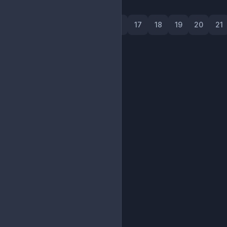
11
12
13
14
15
16
17
18
19
20
21