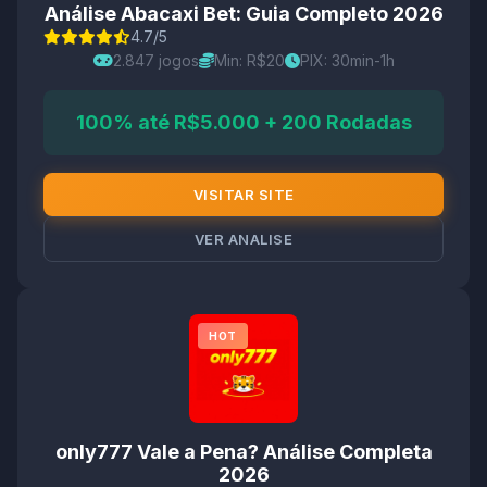
Análise Abacaxi Bet: Guia Completo 2026
4.7/5
2.847 jogos
Min: R$20
PIX: 30min-1h
100% até R$5.000 + 200 Rodadas
VISITAR SITE
VER ANALISE
HOT
only777 Vale a Pena? Análise Completa
2026