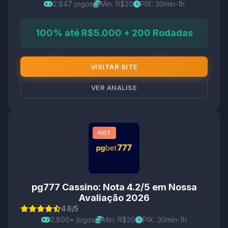
2.847 jogos
Min: R$20
PIX: 30min-1h
100% até R$5.000 + 200 Rodadas
VISITAR SITE
VER ANALISE
HOT
pg777 Cassino: Nota 4.2/5 em Nossa
Avaliação 2026
4.6/5
2.800+ jogos
Min: R$20
PIX: 30min-1h