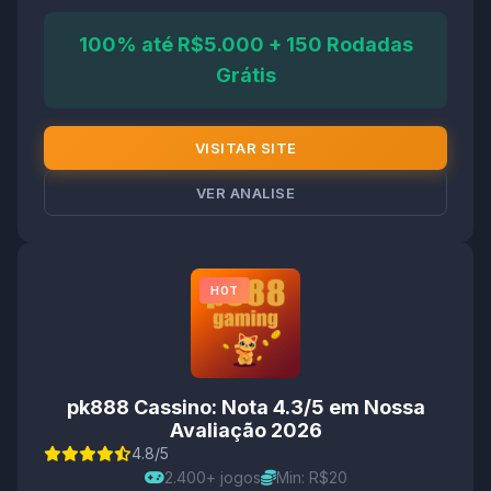
100% até R$5.000 + 150 Rodadas
Grátis
VISITAR SITE
VER ANALISE
HOT
pk888 Cassino: Nota 4.3/5 em Nossa
Avaliação 2026
4.8/5
2.400+ jogos
Min: R$20