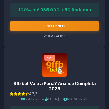
100% até R$5.000 + 50 Rodadas
VISITAR SITE
VER ANALISE
HOT
9fb bet Vale a Pena? Análise Completa
2026
4.7/5
2.847 jogos
Min: R$20
PIX: 30min-1h