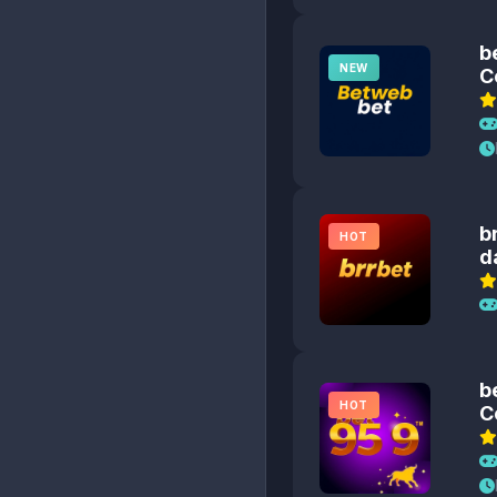
b
NEW
C
b
HOT
d
b
HOT
C