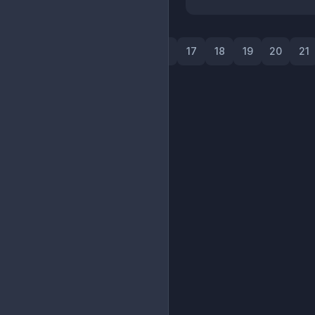
11
12
13
14
15
16
17
18
19
20
21