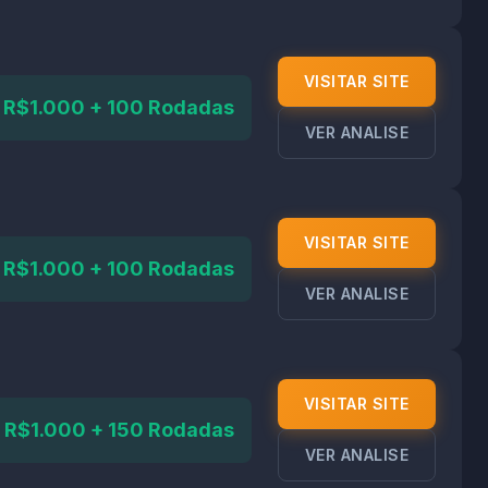
VISITAR SITE
 R$1.000 + 100 Rodadas
VER ANALISE
VISITAR SITE
 R$1.000 + 100 Rodadas
VER ANALISE
VISITAR SITE
 R$1.000 + 150 Rodadas
VER ANALISE