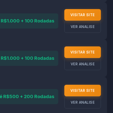
VISITAR SITE
 R$1.000 + 100 Rodadas
VER ANALISE
VISITAR SITE
 R$1.000 + 100 Rodadas
VER ANALISE
VISITAR SITE
é R$500 + 200 Rodadas
VER ANALISE