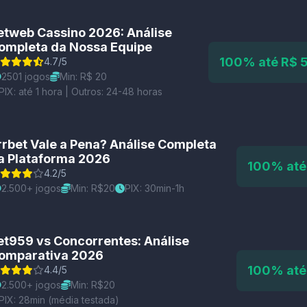
etweb Cassino 2026: Análise
ompleta da Nossa Equipe
100% até R$ 5
4.7/5
2501 jogos
Min: R$ 20
PIX: até 1 hora | Outros: 24-48 horas
rrbet Vale a Pena? Análise Completa
a Plataforma 2026
100% até
4.2/5
2.500+ jogos
Min: R$20
PIX: 30min-1h
et959 vs Concorrentes: Análise
omparativa 2026
100% até
4.4/5
2.500+ jogos
Min: R$20
PIX: 28min (média testada)