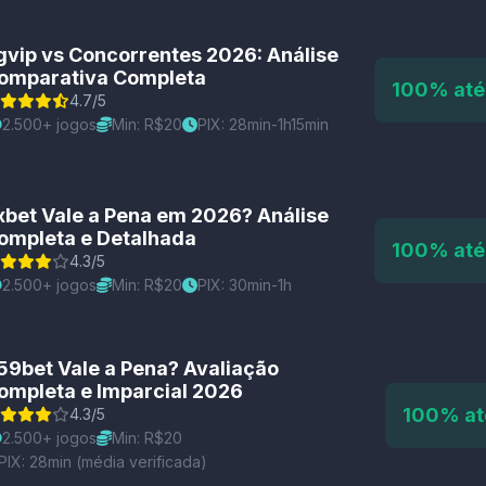
gvip vs Concorrentes 2026: Análise
omparativa Completa
100% até
4.7/5
2.500+ jogos
Min: R$20
PIX: 28min-1h15min
xbet Vale a Pena em 2026? Análise
ompleta e Detalhada
100% até
4.3/5
2.500+ jogos
Min: R$20
PIX: 30min-1h
59bet Vale a Pena? Avaliação
ompleta e Imparcial 2026
100% at
4.3/5
2.500+ jogos
Min: R$20
PIX: 28min (média verificada)