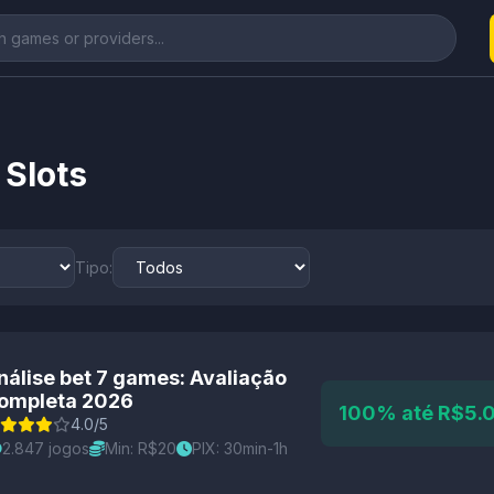
 Slots
Tipo:
nálise bet 7 games: Avaliação
ompleta 2026
100% até R$5.0
4.0/5
2.847 jogos
Min: R$20
PIX: 30min-1h