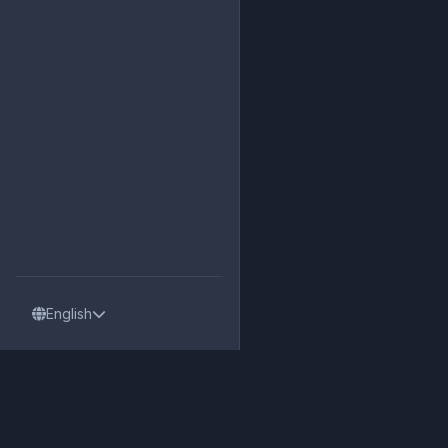
English
ABOUT US
About