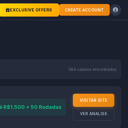
EXCLUSIVE OFFERS
CREATE ACCOUNT
584 casinos encontrados
VISITAR SITE
é R$1.500 + 50 Rodadas
VER ANALISE