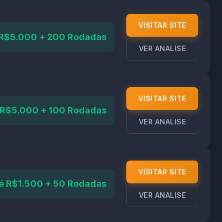
VISITAR SITE
R$5.000 + 200 Rodadas
VER ANALISE
VISITAR SITE
 R$5.000 + 100 Rodadas
VER ANALISE
VISITAR SITE
é R$1.500 + 50 Rodadas
VER ANALISE