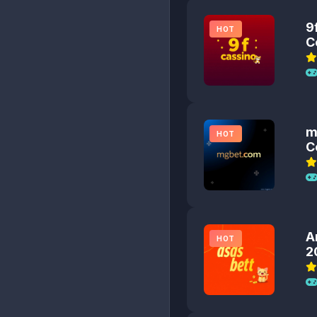
9
HOT
C
m
HOT
C
A
HOT
2