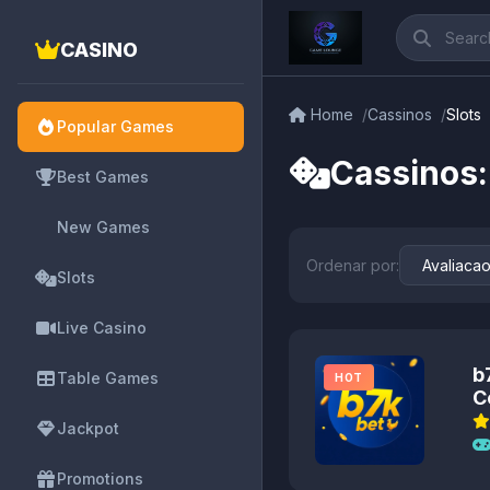
CASINO
Home
Cassinos
Slots
Popular Games
Cassinos:
Best Games
New Games
Ordenar por:
Slots
Live Casino
b
Table Games
HOT
C
Jackpot
Promotions