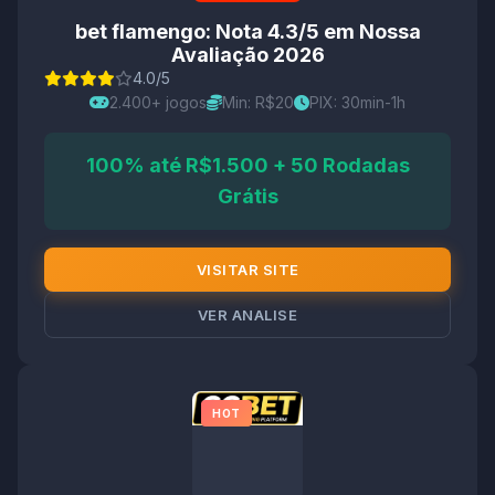
bet flamengo: Nota 4.3/5 em Nossa
Avaliação 2026
4.0/5
2.400+ jogos
Min: R$20
PIX: 30min-1h
100% até R$1.500 + 50 Rodadas
Grátis
VISITAR SITE
VER ANALISE
HOT