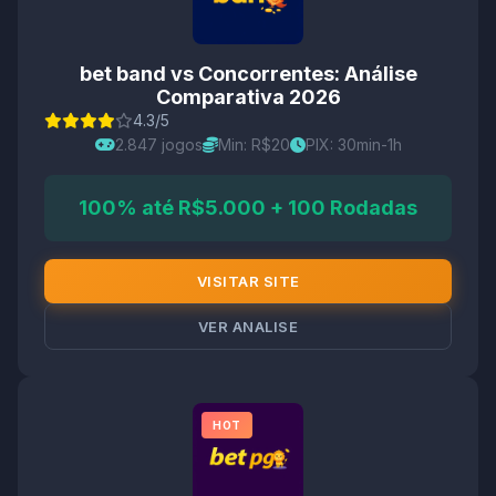
bet band vs Concorrentes: Análise
Comparativa 2026
4.3/5
2.847 jogos
Min: R$20
PIX: 30min-1h
100% até R$5.000 + 100 Rodadas
VISITAR SITE
VER ANALISE
HOT