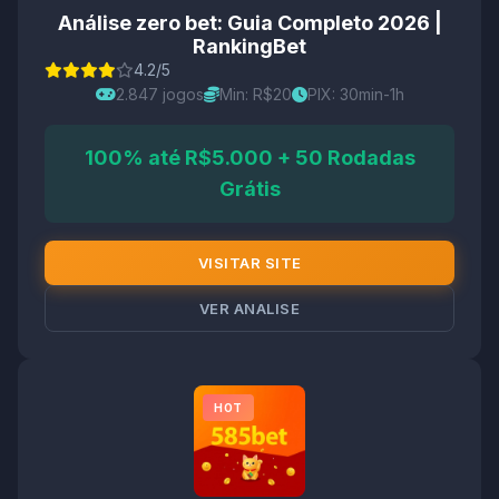
Análise zero bet: Guia Completo 2026 |
RankingBet
4.2/5
2.847 jogos
Min: R$20
PIX: 30min-1h
100% até R$5.000 + 50 Rodadas
Grátis
VISITAR SITE
VER ANALISE
HOT