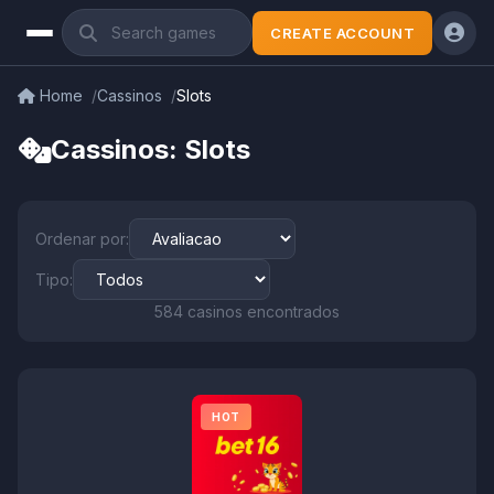
CREATE ACCOUNT
Home
Cassinos
Slots
Cassinos: Slots
Ordenar por:
Tipo:
584 casinos encontrados
HOT