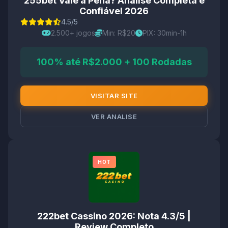
255bet Vale a Pena? Análise Completa e
Confiável 2026
4.5/5
2.500+ jogos
Min: R$20
PIX: 30min-1h
100% até R$2.000 + 100 Rodadas
VISITAR SITE
VER ANALISE
HOT
222bet Cassino 2026: Nota 4.3/5 |
Review Completo