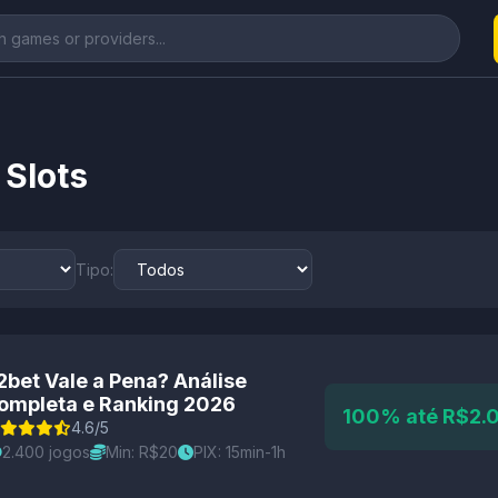
 Slots
Tipo:
2bet Vale a Pena? Análise
ompleta e Ranking 2026
100% até R$2.0
4.6/5
2.400 jogos
Min: R$20
PIX: 15min-1h