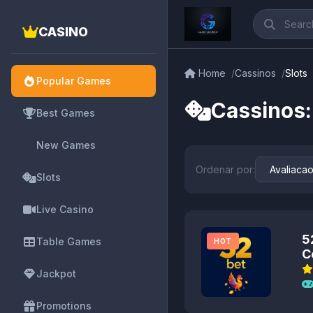
CASINO
Home
Cassinos
Slots
Popular Games
Cassinos:
Best Games
New Games
Ordenar por:
Slots
Live Casino
5
Table Games
HOT
C
Jackpot
Promotions