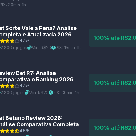
PIX: 30min-1h
et Sorte Vale a Pena? Análise
ompleta e Atualizada 2026
100% até R$2.0
4.4/5
2.800+ jogos
Min: R$20
PIX: 15min-1h
eview Bet R7: Análise
omparativa e Ranking 2026
100% até R$2.0
4.4/5
2.800 jogos
Min: R$20
PIX: 30min-1h
et Betano Review 2026:
nálise Comparativa Completa
100% até R$2.0
4.5/5