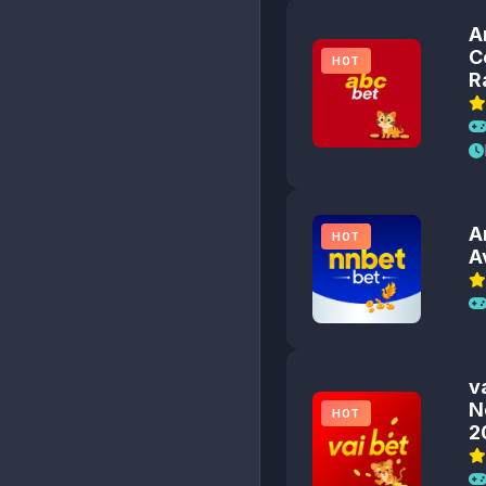
A
C
HOT
R
A
HOT
A
v
N
HOT
2