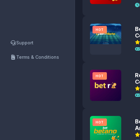
B
HOT
C
Support
Terms & Conditions
R
HOT
C
B
HOT
A