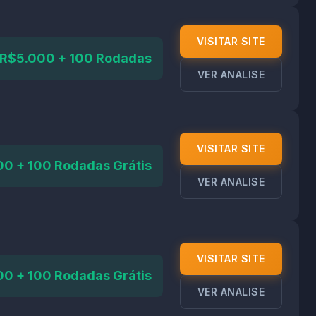
VISITAR SITE
 R$5.000 + 100 Rodadas
VER ANALISE
VISITAR SITE
0 + 100 Rodadas Grátis
VER ANALISE
VISITAR SITE
0 + 100 Rodadas Grátis
VER ANALISE