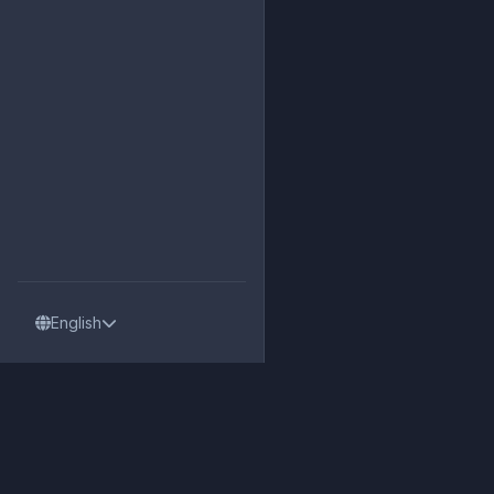
English
ABOUT US
About
Careers