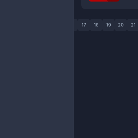
11
12
13
14
15
16
17
18
19
20
21