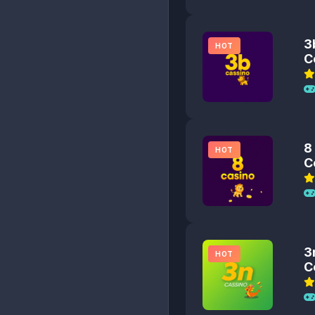
3
HOT
C
8
HOT
C
3
HOT
C