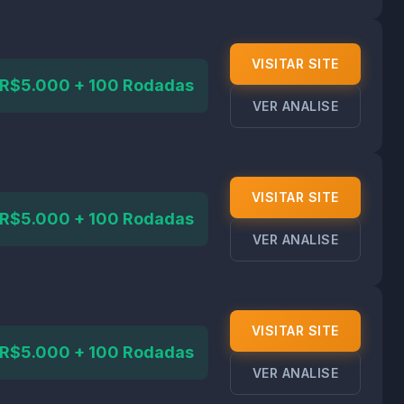
VISITAR SITE
 R$5.000 + 100 Rodadas
VER ANALISE
VISITAR SITE
 R$5.000 + 100 Rodadas
VER ANALISE
VISITAR SITE
 R$5.000 + 100 Rodadas
VER ANALISE