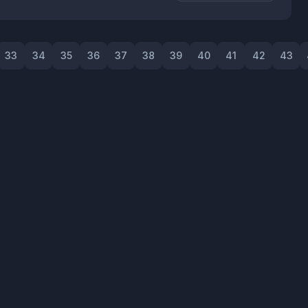
33
34
35
36
37
38
39
40
41
42
43