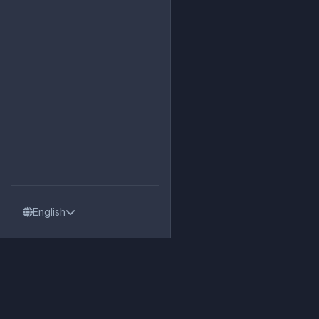
English
ABOUT US
About