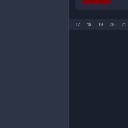
11
12
13
14
15
16
17
18
19
20
21