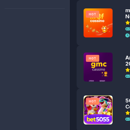
m
HOT
N
A
HOT
2
5
HOT
C