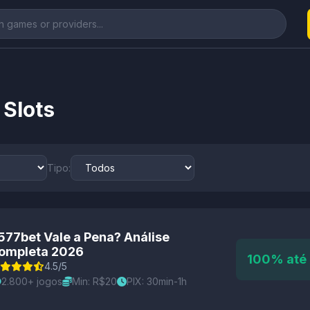
 Slots
Tipo:
577bet Vale a Pena? Análise
ompleta 2026
100% até
4.5/5
2.800+ jogos
Min: R$20
PIX: 30min-1h