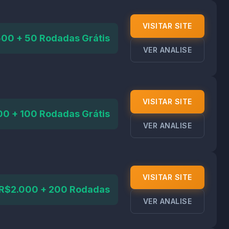
VISITAR SITE
00 + 50 Rodadas Grátis
VER ANALISE
VISITAR SITE
0 + 100 Rodadas Grátis
VER ANALISE
VISITAR SITE
R$2.000 + 200 Rodadas
VER ANALISE