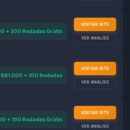
VISITAR SITE
0 + 200 Rodadas Grátis
VER ANALISE
VISITAR SITE
 R$1.000 + 100 Rodadas
VER ANALISE
VISITAR SITE
00 + 150 Rodadas Grátis
VER ANALISE