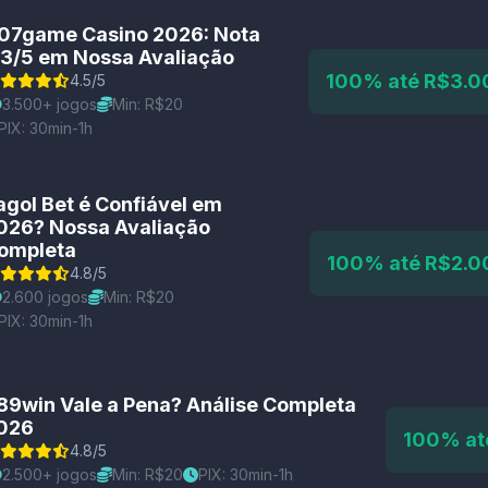
07game Casino 2026: Nota
.3/5 em Nossa Avaliação
100% até R$3.00
4.5/5
3.500+ jogos
Min: R$20
PIX: 30min-1h
agol Bet é Confiável em
026? Nossa Avaliação
ompleta
100% até R$2.00
4.8/5
2.600 jogos
Min: R$20
PIX: 30min-1h
89win Vale a Pena? Análise Completa
026
100% at
4.8/5
2.500+ jogos
Min: R$20
PIX: 30min-1h