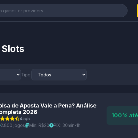
 Slots
Tipo:
olsa de Aposta Vale a Pena? Análise
ompleta 2026
100% até
4.5/5
2.800 jogos
Min: R$20
PIX: 30min-1h