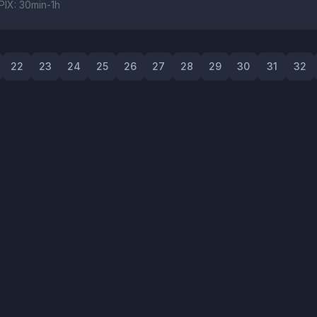
PIX: 30min-1h
22
23
24
25
26
27
28
29
30
31
32